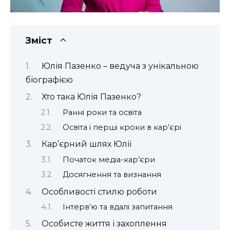
Зміст
Юлія Пазенко – ведуча з унікальною
біографією
Хто така Юлія Пазенко?
Ранні роки та освіта
Освіта і перші кроки в кар’єрі
Кар’єрний шлях Юлії
Початок медіа-кар’єри
Досягнення та визнання
Особливості стилю роботи
Інтерв’ю та вдалі запитання
Особисте життя і захоплення