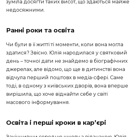
зуміла досягти таких висот, що здаються майже
недосяжними.
Ранні роки та освіта
Чи були в її житті ті моменти, коли вона могла
здатися? Звісно. Юлія народилася у святковий
день – точної дати не знайдемо в біографічних
джерелах, але відомо, що ще в дитинстві вона
відчула перший поштовх в медіа-сфері. Саме
тоді, в одному з київських дворів, вона вперше
вирішила, що хоче віднайти себе у світі
масового інформування.
Освіта і перші кроки в кар’єрі
Закінчивши середню школу з відзнакою, Юлія