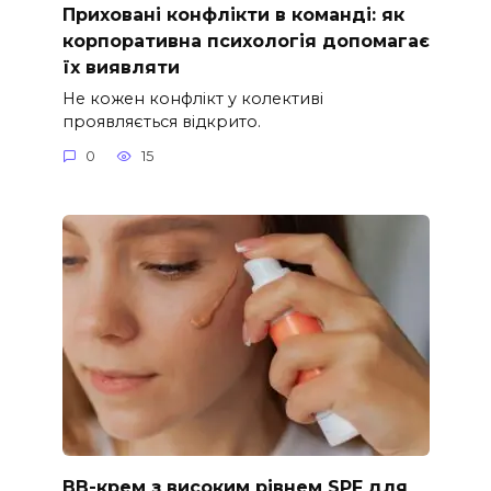
Приховані конфлікти в команді: як
корпоративна психологія допомагає
їх виявляти
Не кожен конфлікт у колективі
проявляється відкрито.
0
15
ВВ-крем з високим рівнем SPF для