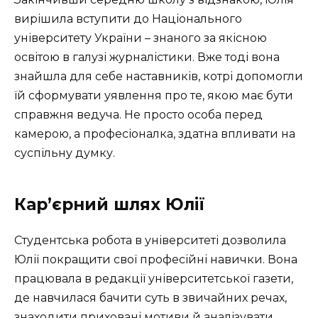
вирішила вступити до Національного
університету України – знаного за якісною
освітою в галузі журналістики. Вже тоді вона
знайшла для себе наставників, котрі допомогли
їй сформувати уявлення про те, якою має бути
справжня ведуча. Не просто особа перед
камерою, а професіоналка, здатна впливати на
суспільну думку.
Кар’єрний шлях Юлії
Cтудентська робота в університеті дозволила
Юлії покращити свої професійні навички. Вона
працювала в редакції університетської газети,
де навчилася бачити суть в звичайних речах,
знаходити приховані мотиви й аналізувати