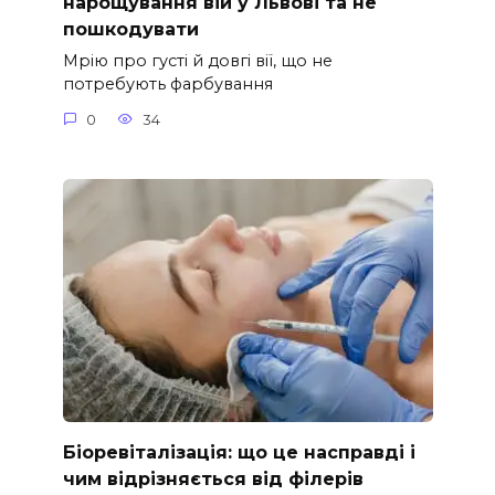
нарощування вій у Львові та не
пошкодувати
Мрію про густі й довгі вії, що не
потребують фарбування
0
34
Біоревіталізація: що це насправді і
чим відрізняється від філерів