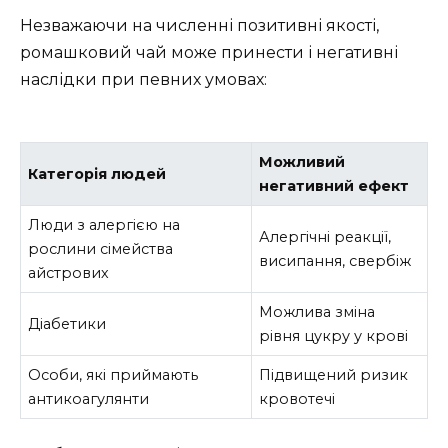
Незважаючи на численні позитивні якості,
ромашковий чай може принести і негативні
наслідки при певних умовах:
Можливий
Категорія людей
негативний ефект
Люди з алергією на
Алергічні реакції,
рослини сімейства
висипання, свербіж
айстрових
Можлива зміна
Діабетики
рівня цукру у крові
Особи, які приймають
Підвищений ризик
антикоагулянти
кровотечі