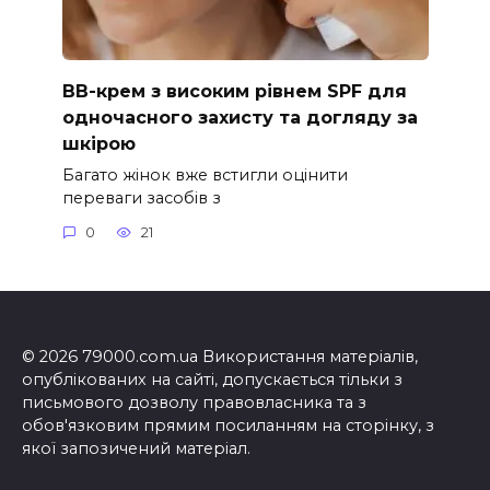
ВВ-крем з високим рівнем SPF для
одночасного захисту та догляду за
шкірою
Багато жінок вже встигли оцінити
переваги засобів з
0
21
© 2026 79000.com.ua Використання матеріалів,
опублікованих на сайті, допускається тільки з
письмового дозволу правовласника та з
обов'язковим прямим посиланням на сторінку, з
якої запозичений матеріал.