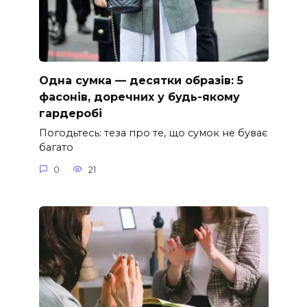
Одна сумка — десятки образів: 5
фасонів, доречних у будь-якому
гардеробі
Погодьтесь: теза про те, що сумок не буває
багато
0
21