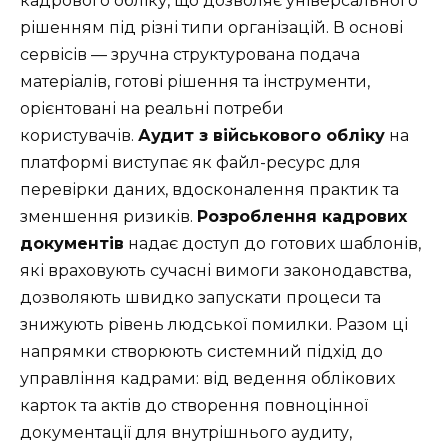
кадрового обліку, що дозволяє універсального
рішенням під різні типи організацій. В основі
сервісів — зручна структурована подача
матеріалів, готові рішення та інструменти,
орієнтовані на реальні потреби
користувачів.
Аудит з військового обліку
на
платформі виступає як файл-ресурс для
перевірки даних, вдосконалення практик та
зменшення ризиків.
Розроблення кадрових
документів
надає доступ до готових шаблонів,
які враховують сучасні вимоги законодавства,
дозволяють швидко запускати процеси та
знижують рівень людської помилки. Разом ці
напрямки створюють системний підхід до
управління кадрами: від ведення облікових
карток та актів до створення повноцінної
документації для внутрішнього аудиту,