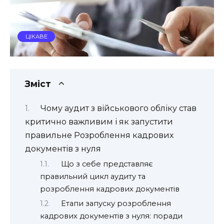
ЦІКАВЕ
Зміст
Чому аудит з військового обліку став
критично важливим і як запустити
правильне Розроблення кадрових
документів з нуля
Що з себе представляє
правильний цикл аудиту та
розроблення кадрових документів
Етапи запуску розроблення
кадрових документів з нуля: поради