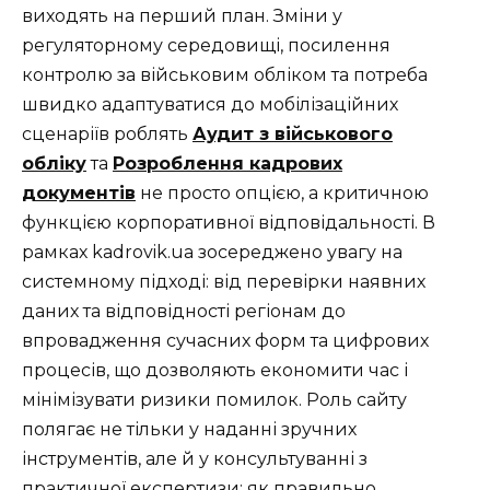
виходять на перший план. Зміни у
регуляторному середовищі, посилення
контролю за військовим обліком та потреба
швидко адаптуватися до мобілізаційних
сценаріїв роблять
Аудит з військового
обліку
та
Розроблення кадрових
документів
не просто опцією, а критичною
функцією корпоративної відповідальності. В
рамках kadrovik.ua зосереджено увагу на
системному підході: від перевірки наявних
даних та відповідності регіонам до
впровадження сучасних форм та цифрових
процесів, що дозволяють економити час і
мінімізувати ризики помилок. Роль сайту
полягає не тільки у наданні зручних
інструментів, але й у консультуванні з
практичної експертизи: як правильно