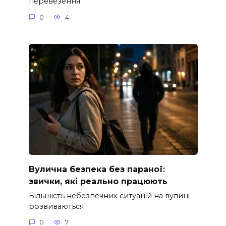
перевезення
0
4
Вулична безпека без параної:
звички, які реально працюють
Більшість небезпечних ситуацій на вулиці
розвиваються
0
7