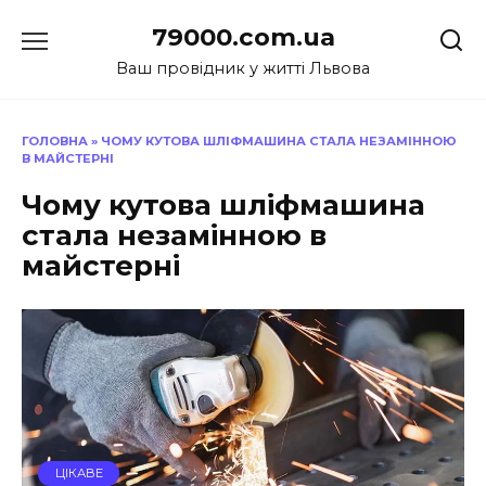
Перейти
79000.com.ua
до
вмісту
Ваш провідник у житті Львова
ГОЛОВНА
»
ЧОМУ КУТОВА ШЛІФМАШИНА СТАЛА НЕЗАМІННОЮ
В МАЙСТЕРНІ
Чому кутова шліфмашина
стала незамінною в
майстерні
ЦІКАВЕ