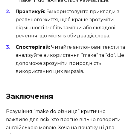
“make” і “do” вживаються найчастіше.
Практикуй:
Використовуйте приклади з
реального життя, щоб краще зрозуміти
відмінності. Робіть замітки або складові
речення, що містять обидва дієслова.
Спостерігай:
Читайте англомовні тексти та
аналізуйте використання “make” та “do”. Це
допоможе зрозуміти природність
використання цих виразів.
Заключення
Розуміння “make do різниця” критично
важливе для всіх, хто прагне вільно говорити
англійською мовою. Хоча на початку ці два