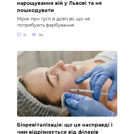
нарощування вій у Львові та не
пошкодувати
Мрію про густі й довгі вії, що не
потребують фарбування
0
34
Біоревіталізація: що це насправді і
чим відрізняється від філерів