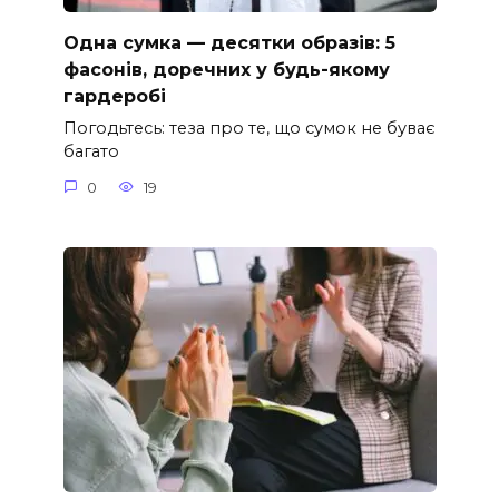
Одна сумка — десятки образів: 5
фасонів, доречних у будь-якому
гардеробі
Погодьтесь: теза про те, що сумок не буває
багато
0
19