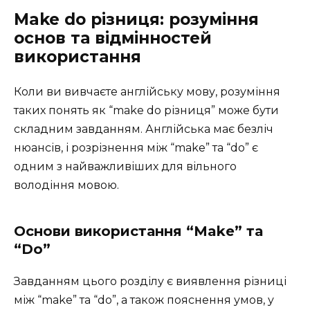
Make do різниця: розуміння
основ та відмінностей
використання
Коли ви вивчаєте англійську мову, розуміння
таких понять як “make do різниця” може бути
складним завданням. Англійська має безліч
нюансів, і розрізнення між “make” та “do” є
одним з найважливіших для вільного
володіння мовою.
Основи використання “Make” та
“Do”
Завданням цього розділу є виявлення різниці
між “make” та “do”, а також пояснення умов, у