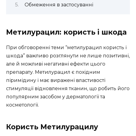
Обмеження в застосуванні
Метилурацил: користь і шкода
При обговоренні теми “метилурацил користь і
шкода” важливо розглянути не лише позитивні,
але й можливі негативні ефекти цього
препарату. Метилурацил є похідним
піримідину і має виражені властивості
стимуляції відновлення тканин, що робить його
популярним засобом у дерматології та
косметології.
Користь Метилурацилу