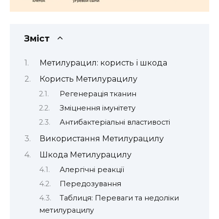
Зміст
Метилурацил: користь і шкода
Користь Метилурацилу
Регенерація тканин
Зміцнення імунітету
Антибактеріальні властивості
Використання Метилурацилу
Шкода Метилурацилу
Алергічні реакції
Передозування
Таблиця: Переваги та недоліки
метилурацилу