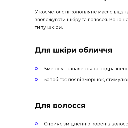
У косметології конопляне масло відзн
зволожувати шкіру та волосся. Воно н
типу шкіри.
Для шкіри обличчя
Зменшує запалення та подразненн
Запобігає появі зморшок, стимулю
Для волосся
Сприяє зміцненню коренів волосс