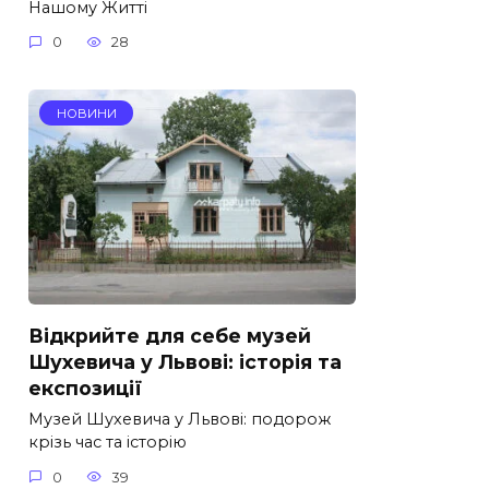
Нашому Житті
0
28
НОВИНИ
Відкрийте для себе музей
Шухевича у Львові: історія та
експозиції
Музей Шухевича у Львові: подорож
крізь час та історію
0
39