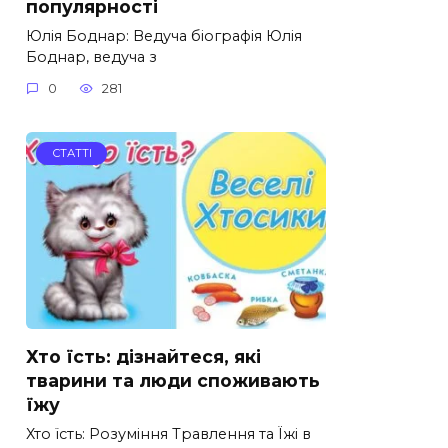
популярності
Юлія Боднар: Ведуча біографія Юлія
Боднар, ведуча з
0
281
СТАТТІ
Хто їсть: дізнайтеся, які
тварини та люди споживають
їжу
Хто їсть: Розуміння Травлення та Їжі в