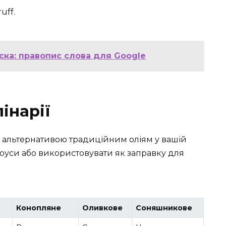
uff.
ска: правопис слова для Google
інарії
 альтернативою традиційним оліям у вашій
 соуси або використовувати як заправку для
Конопляне
Оливкове
Соняшникове