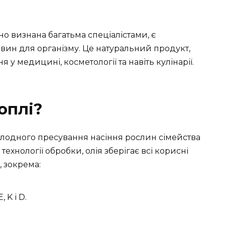
но визнана багатьма спеціалістами, є
ин для організму. Це натуральний продукт,
у медицині, косметології та навіть кулінарії.
оплі?
лодного пресування насіння рослин сімейства
ехнології обробки, олія зберігає всі корисні
, зокрема:
 K і D.
.