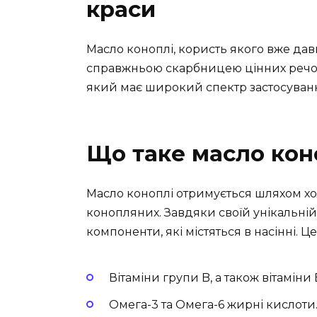
краси
Масло коноплі, користь якого вже дав
справжньою скарбницею цінних речов
який має широкий спектр застосування 
Що таке масло кон
Масло коноплі отримується шляхом хо
конопляних. Завдяки своїй унікальній т
компоненти, які містяться в насінні. Це
Вітаміни групи B, а також вітаміни E,
Омега-3 та Омега-6 жирні кислоти