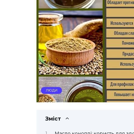
ЛЮДИ
Зміст
Масло коноплі: користь для здо