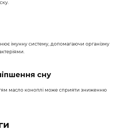
ску.
нює імунну систему, допомагаючи організму
актеріями.
ліпшення сну
тям масло коноплі може сприяти зниженню
ги