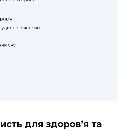
ров’я
судинної системи
ння сну
исть для здоров’я та