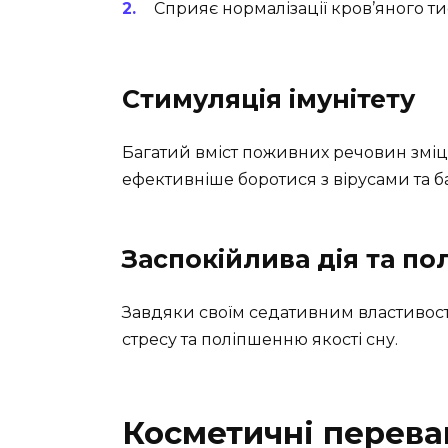
Сприяє нормалізації кров’яного ти
Стимуляція імунітету
Багатий вміст поживних речовин зміц
ефективніше боротися з вірусами та б
Заспокійлива дія та по
Завдяки своїм седативним властивос
стресу та поліпшенню якості сну.
Косметичні перева