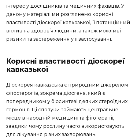
інтерес у дослідників та медичних фахівців. У
даному матеріалі ми розглянемо корисні
властивості діоскореї кавказької, її потенційний
вплив на здоров’я людини, а також можливі
ризики та застереження у її застосуванні.
Корисні властивості діоскореї
кавказької
Діоскорея кавказська є природним джерелом
фітостеролів, зокрема діосгена, який є
попередником у біосинтезі деяких стероїдних
гормонів. Ці сполуки займають центральне
місце в народній медицині та фітотерапії,
завдяки чому рослину часто використовують
для лікування різних захворювань.