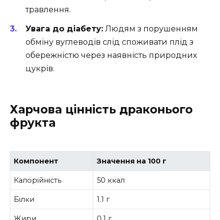
травлення.
Увага до діабету:
Людям з порушенням
обміну вуглеводів слід споживати плід з
обережністю через наявність природних
цукрів.
Харчова цінність драконього
фрукта
Компонент
Значення на 100 г
Калорійність
50 ккал
Білки
1.1 г
Жири
0.1 г