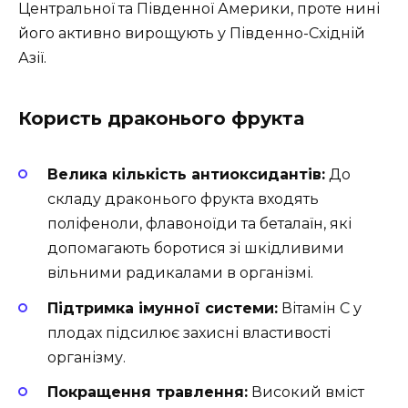
Центральної та Південної Америки, проте нині
його активно вирощують у Південно-Східній
Азії.
Користь драконього фрукта
Велика кількість антиоксидантів:
До
складу драконього фрукта входять
поліфеноли, флавоноїди та беталаїн, які
допомагають боротися зі шкідливими
вільними радикалами в організмі.
Підтримка імунної системи:
Вітамін С у
плодах підсилює захисні властивості
організму.
Покращення травлення:
Високий вміст