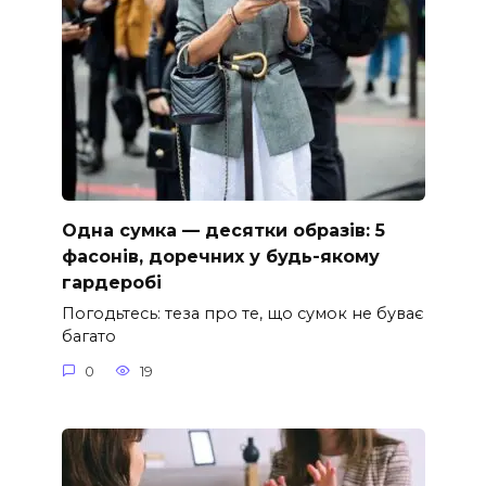
Одна сумка — десятки образів: 5
фасонів, доречних у будь-якому
гардеробі
Погодьтесь: теза про те, що сумок не буває
багато
0
19