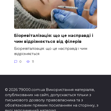
Біоревіталізація: що це насправді і
чим відрізняється від філерів
Біоревіталізація: що це насправді і чим
відрізняється
0
11
© 2026 79000.com.ua Використання матеріалів,
опублікованих на сайті, допускається тільки з
письмового дозволу правовласника та з
обов'язковим прямим посиланням на сторінку, з
якої запозичений матеріал.