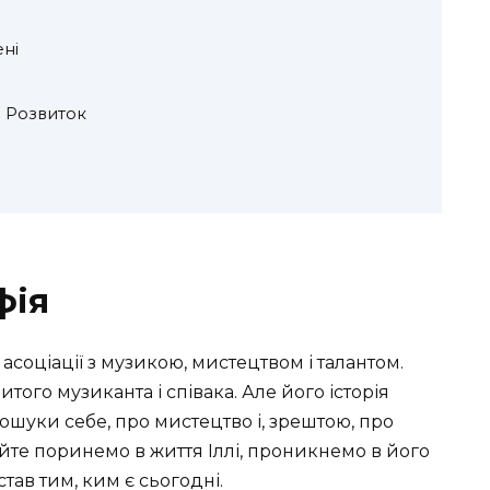
ні
й Розвиток
фія
 асоціації з музикою, мистецтвом і талантом.
итого музиканта і співака. Але його історія
пошуки себе, про мистецтво і, зрештою, про
йте поринемо в життя Іллі, проникнемо в його
став тим, ким є сьогодні.