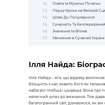
Освіта та Музичні Початки
Перші Кроки на Великій Сце
Шлях До Популярності
Сучасність Та Безперервни
Значення та Вплив
Увічнення в Сучасній Україні
Ілля Найда: Біогра
Ілля Найда – ім’я, що відразу викликає
Більшість з нас знають його як таланов
набагато глибша і цікавіша. Вона про 
нелегкий шлях до визнання. Тож дава
багатогранний світ, дізнаємося, як він 