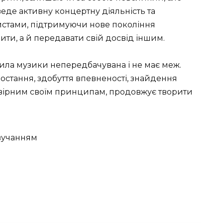
 веде активну концертну діяльність та
истами, підтримуючи нове покоління
ити, а й передавати свій досвід іншим.
 сила музики непередбачувана і не має меж.
зростання, здобуття впевненості, знайдення
ся вірним своїм принципам, продовжує творити
вучанням