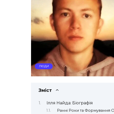
ЛЮДИ
Зміст
Ілля Найда: Біографія
Ранні Роки та Формування О