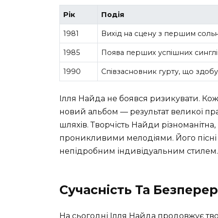
Рік
Подія
1981
Вихід на сцену з першим сол
1985
Поява перших успішних синглі
1990
Співзасновник гурту, що здобу
Ілля Найда не боявся ризикувати. Ко
новий альбом — результат великої прац
шляхів. Творчість Найди різноманітна,
проникливими мелодіями. Його пісні 
непідробним індивідуальним стилем.
Сучасність Та Безпере
На сьогодні Ілля Найда продовжує тв