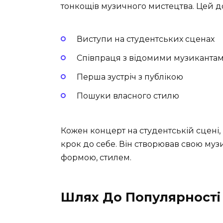
тонкощів музичного мистецтва. Цей д
Виступи на студентських сценах
Співпраця з відомими музиканта
Перша зустріч з публікою
Пошуки власного стилю
Кожен концерт на студентській сцені,
крок до себе. Він створював свою муз
формою, стилем.
Шлях До Популярності