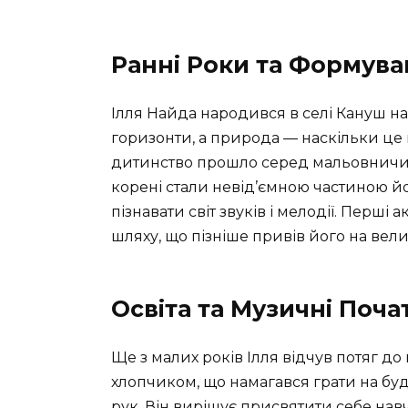
Ранні Роки та Формува
Ілля Найда народився в селі Кануш на
горизонти, а природа — наскільки це
дитинство прошло серед мальовничих
корені стали невід’ємною частиною йо
пізнавати світ звуків і мелодії. Перші
шляху, що пізніше привів його на вел
Освіта та Музичні Поча
Ще з малих років Ілля відчув потяг до
хлопчиком, що намагався грати на буд
рук. Він вирішує присвятити себе нав