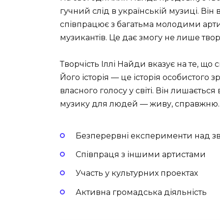
гучний слід в українській музиці. Він
співпрацює з багатьма молодими арт
музикантів. Це дає змогу не лише твор
Творчість Іллі Найди вказує на те, що
Його історія — це історія особистого 
власного голосу у світі. Він лишаєть
музику для людей — живу, справжню.
Безперервні експерименти над з
Співпраця з іншими артистами
Участь у культурних проектах
Активна громадська діяльність