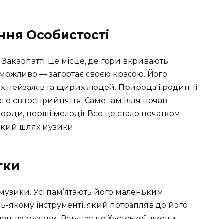
ння Особистості
 Закарпатті. Це місце, де гори вкривають
 можливо — загортає своєю красою. Його
 пейзажів та щирих людей. Природа і родинні
го світосприйняття. Саме там Ілля почав
 акорди, перші мелодії. Все це стало початком
икий шлях музики.
тки
 музики. Усі пам’ятають його маленьким
ь-якому інструменті, який потрапляв до його
чанню музики. Вступає до Хустської школи