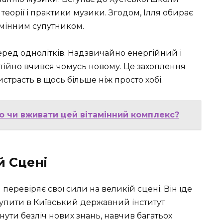
теорії і практики музики. Згодом, Ілля обирає
езмінним супутником.
еред однолітків. Надзвичайно енергійний і
стійно вчився чомусь новому. Це захоплення
страсть в щось більше ніж просто хобі.
то чи вживати цей вітамінний комплекс?
й Сцені
перевіряє свої сили на великій сцені. Він їде
тупити в Київський державний інститут
гнути безліч нових знань, навчив багатьох