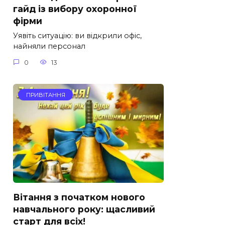
гайд із вибору охоронної
фірми
Уявіть ситуацію: ви відкрили офіс,
найняли персонал
0
13
ПРИВІТАННЯ
Вітання з початком нового
навчального року: щасливий
старт для всіх!