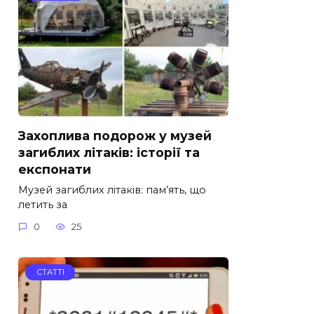
Захоплива подорож у музей
загиблих літаків: історії та
експонати
Музей загиблих літаків: пам’ять, що
летить за
0
25
СТАТТІ