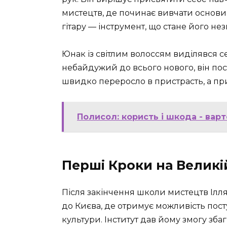
мистецтв, де починає вивчати основи 
гітару — інструмент, що стане його н
Юнак із світлим волоссям виділявся с
небайдужий до всього нового, він по
швидко переросло в пристрасть, а при
Полисол: користь і шкода - вар
Перші Кроки на Великі
Після закінчення школи мистецтв Ілля 
до Києва, де отримує можливість пос
культури. Інститут дав йому змогу зба