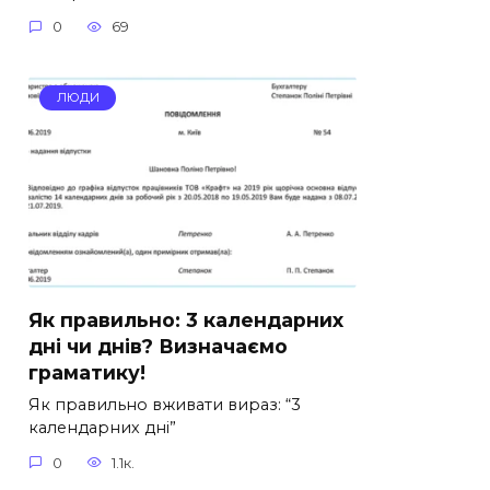
0
69
ЛЮДИ
Як правильно: 3 календарних
дні чи днів? Визначаємо
граматику!
Як правильно вживати вираз: “3
календарних дні”
0
1.1к.