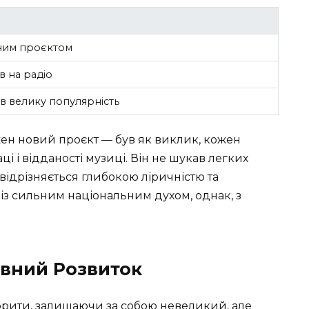
ьним проєктом
в на радіо
в велику популярність
жен новий проєкт — був як виклик, кожен
і і відданості музиці. Він не шукав легких
 відрізняється глибокою ліричністю та
із сильним національним духом, однак, з
рвний Розвиток
орити, залишаючи за собою невеликий, але