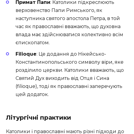
Примат Папи
: Католики підкреслюють
верховенство Папи Римського, як
наступника святого апостола Петра, в той
час як православні вважають, що духовна
влада має здійснюватися колективно всім
єпископатом.
Filioque
: Це додання до Нікейсько-
Константинопольського символу віри, яке
розділило церкви. Католики вважають, що
Святий Дух виходить від Отця і Сина
(filioque), тоді як православні заперечують
цей додаток.
Літургічні практики
Католики і православні мають різні підходи до