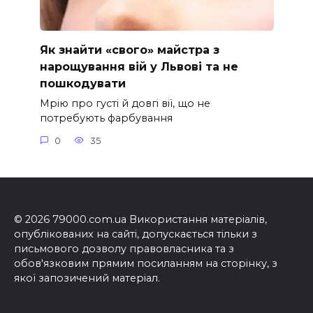
Як знайти «свого» майстра з
нарощування вій у Львові та не
пошкодувати
Мрію про густі й довгі вії, що не
потребують фарбування
0
35
© 2026 79000.com.ua Використання матеріалів,
опублікованих на сайті, допускається тільки з
письмового дозволу правовласника та з
обов'язковим прямим посиланням на сторінку, з
якої запозичений матеріал.