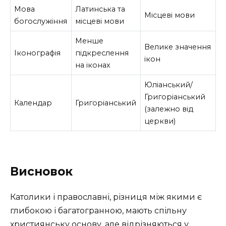
Мова
Латинська та
Місцеві мови
богослужіння
місцеві мови
Менше
Велике значення
Іконографія
підкреслення
ікон
на іконах
Юліанський/
Григоріанський
Календар
Григоріанський
(залежно від
церкви)
Висновок
Католики і православні, різниця між якими є
глибокою і багатогранною, мають спільну
християнську основу, але відрізняються у