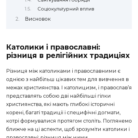
Соціокультурний вплив
Висновок
Католики і православні:
різниця в релігійних традиціях
Різниця між католиками і православними є
однією з найбільш цікавих тем для вивчення в
межах християнства. І католицизм, і православ’я
представлять собою дві найбільші гілки
християнства, які мають глибокі історичні
корені, багаті традиції і специфічні догмати,
котрі формувалися протягом століть. Поглянемо
ближче на ці аспекти, щоб зрозуміти католики і
православні: різниця між ними.