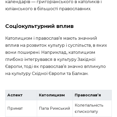
календарів — григоріанського в католиків і
юліанського в більшості православних.
Соціокультурний вплив
Католицизм і православ’я мають значний
вплив на розвиток культур і суспільств, в яких
вони поширені. Наприклад, католицизм
глибоко інтегрувався в культуру Західної
Європи, тоді як православ’я значно вплинуло
на культуру Східної Європи та Балкан.
Аспект
Католицизм
Православ’я
Колегіальність
Примат
Папа Римський
єпископату