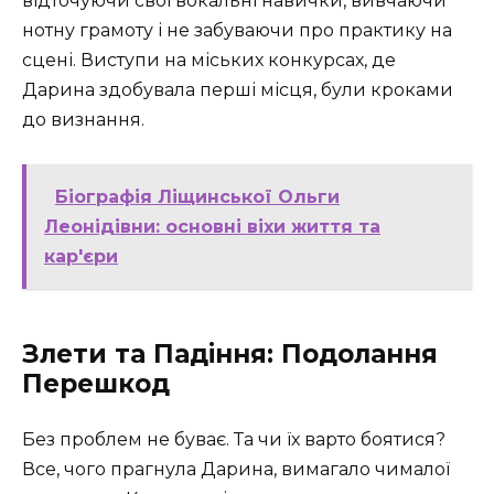
відточуючи свої вокальні навички, вивчаючи
нотну грамоту і не забуваючи про практику на
сцені. Виступи на міських конкурсах, де
Дарина здобувала перші місця, були кроками
до визнання.
Біографія Ліщинської Ольги
Леонідівни: основні віхи життя та
кар'єри
Злети та Падіння: Подолання
Перешкод
Без проблем не буває. Та чи їх варто боятися?
Все, чого прагнула Дарина, вимагало чималої