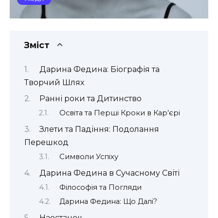
Зміст
Дарина Федина: Біографія та
Творчий Шлях
Ранні роки та Дитинство
Освіта та Перші Кроки в Кар’єрі
Злети та Падіння: Подолання
Перешкод
Символи Успіху
Дарина Федина в Сучасному Світі
Філософія та Погляди
Дарина Федина: Що Далі?
Наостанок