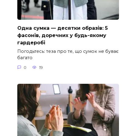
Одна сумка — десятки образів: 5
фасонів, доречних у будь-якому
гардеробі
Погодьтесь: теза про те, що сумок не буває
багато
0
19