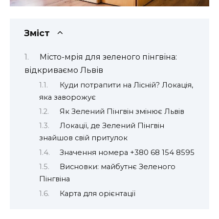
Зміст
Місто-мрія для зеленого пінгвіна:
відкриваємо Львів
Куди потрапити на Лісній? Локація,
яка заворожує
Як Зелений Пінгвін змінює Львів
Локації, де Зелений Пінгвін
знайшов свій притулок
Значення номера +380 68 154 8595
Висновки: майбутнє Зеленого
Пінгвіна
Карта для орієнтації