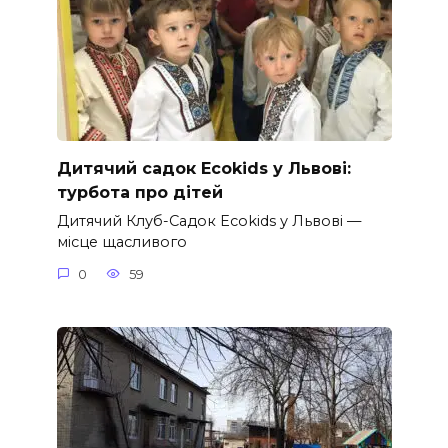
Дитячий садок Ecokids у Львові:
турбота про дітей
Дитячий Клуб-Садок Ecokids у Львові —
місце щасливого
0
59