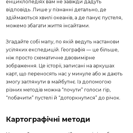
енциклопедіях вам не завжди дадуть
відповідь. Лише у пізнанні детально, де
здіймаються хвилі океанів, а де панує пустеля,
можемо збагати життя інсайтами.
Згадайте собі мапу, по якій ведуть настанови
усіляких експедицій. Географія — це більше,
ніж просто схематичне двовимірне
зображення. Це історії, записані на аркушах
карт, що переносять нас у минуле або ж дають
змогу заглянути в майбутнє. Із допомогою
різних методів можна “почути” голоси гір,
“побачити” пустелі й “доторкнутися” до річок.
Картографічні методи