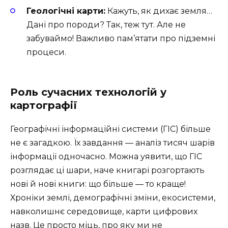
Геологічні карти:
Кажуть, як дихає земля…
Дані про породи? Так, теж тут. Але не
забуваймо! Важливо пам’ятати про підземні
процеси.
Роль сучасних технологій у
картографії
Географічні інформаційні системи (ГІС) більше
не є загадкою. Їх завдання — аналіз тисяч шарів
інформації одночасно. Можна уявити, що ГІС
розглядає ці шари, наче книгарі розгортають
нові й нові книги: що більше — то краще!
Хроніки землі, демографічні зміни, екосистеми,
навколишнє середовище, карти цифрових
назв. Це просто міць, про яку ми не