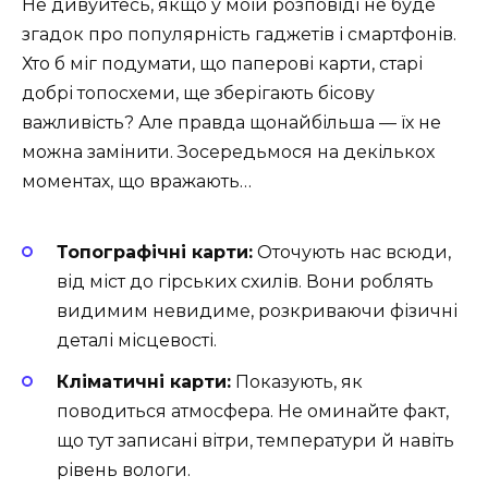
Не дивуйтесь, якщо у моїй розповіді не буде
згадок про популярність гаджетів і смартфонів.
Хто б міг подумати, що паперові карти, старі
добрі топосхеми, ще зберігають бісову
важливість? Але правда щонайбільша — їх не
можна замінити. Зосередьмося на декількох
моментах, що вражають…
Топографічні карти:
Оточують нас всюди,
від міст до гірських схилів. Вони роблять
видимим невидиме, розкриваючи фізичні
деталі місцевості.
Кліматичні карти:
Показують, як
поводиться атмосфера. Не оминайте факт,
що тут записані вітри, температури й навіть
рівень вологи.