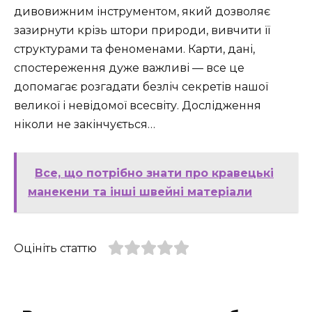
дивовижним інструментом, який дозволяє
зазирнути крізь штори природи, вивчити її
структурами та феноменами. Карти, дані,
спостереження дуже важливі — все це
допомагає розгадати безліч секретів нашої
великої і невідомої всесвіту. Дослідження
ніколи не закінчується…
Все, що потрібно знати про кравецькі
манекени та інші швейні матеріали
Оцініть статтю