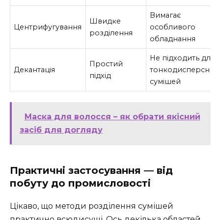
Вимагає
Швидке
Центрифугування
особливого
розділення
обладнання
Не підходить для
Простий
Декантація
тонкодисперсних
підхід
сумішей
Маска для волосся – як обрати якісний
засіб для догляду
Практичні застосування — від
побуту до промисловості
Цікаво, що методи розділення сумішей
практично всюдисущі. Ось декілька областей,