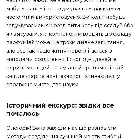
настільки важливе в нашому житті, що ми,
мабуть, навіть і не задумувались, наскільки
часто ми їх використовуємо. Ви коли-небудь
задумувались, як розділити каву від осаду? Або
як з’ясувати, які компоненти входять до складу
парфумів? Може, це трохи дивне запитання,
але ось так наше життя переплітається з
методами розділення. І сьогодні, давайте
поринемо в цей заплутаний і різноманітний
світ, де старі та нові технології зливаються у
справжнє мистецтво науки.
Історичний екскурс: звідки все
почалось
О, історія! Вона завжди має що розповісти.
Методи розділення сумішей мають глибокі