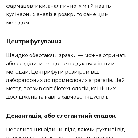
фармацевтики, аналітичної хімії й навіть
кулінарних аналізів розкрито саме цим
методом.
Центрифугування
Швидко обертаючи зразки — можна отримати
або розділити те, що не піддається іншим
методам. Центрифуги розміром від
лабораторних до промислових агрегатів. Цей
метод вразив світ біотехнологій, клінічних
досліджень та навіть харчової індустрії.
Декантація, або елегантний спадок
Переливання рідини, відділяючи рухливі від
нерухомих часток. Точна, акуратна й наче