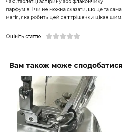
чаю, таблетці аспірину або флакончику
парфумів. І чи не можна сказати, що це та сама
магія, яка робить цей світ трішечки цікавішим.
Оцініть статтю
Вам також може сподобатися