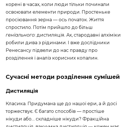
корені в часах, коли люди тільки починали
освоювати елементи природи. Простеньке
просіювання зерна — ось початок. Життя
спростило. Потім прийшло до більш
геніального
: дистиляція. Ах, стародавні алхіміки
робили дива з рідинами. І вже дослідники
Ренесансу підвели до нас правду про
розділення і аналіз корисних копалин.
Сучасні методи розділення сумішей
Дистиляція
Класика. Придумана ще до нашої ери, а й досі
торжествує. Є багато способів — простіше
нікуди або… складніше нікуди? Фракційна
дистиляція, вакуумна дистиляція — кожен має