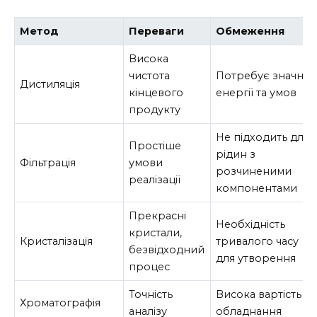
Метод
Переваги
Обмеження
Висока
чистота
Потребує значної
Дистиляція
кінцевого
енергії та умов
продукту
Не підходить для
Простіше
рідин з
Фільтрація
умови
розчиненими
реалізації
компонентами
Прекрасні
Необхідність
кристали,
Кристалізація
тривалого часу
безвідходний
для утворення
процес
Точність
Висока вартість
Хроматографія
аналізу
обладнання