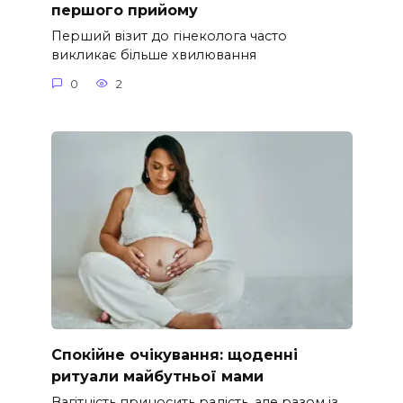
першого прийому
Перший візит до гінеколога часто
викликає більше хвилювання
0
2
Спокійне очікування: щоденні
ритуали майбутньої мами
Вагітність приносить радість, але разом із