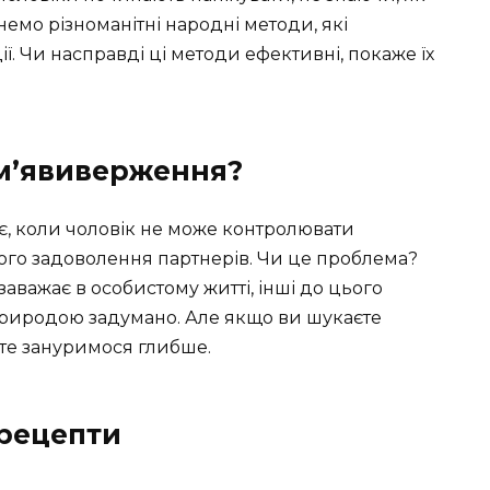
янемо різноманітні народні методи, які
ї. Чи насправді ці методи ефективні, покаже їх
ім’явиверження?
, коли чоловік не може контролювати
ого задоволення партнерів. Чи це проблема?
заважає в особистому житті, інші до цього
 природою задумано. Але якщо ви шукаєте
те зануримося глибше.
 рецепти