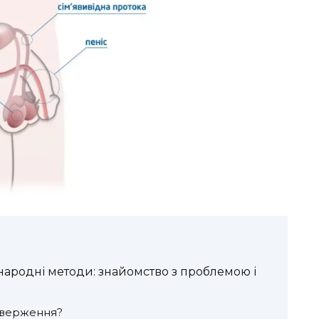
ародні методи: знайомство з проблемою і
иверження?