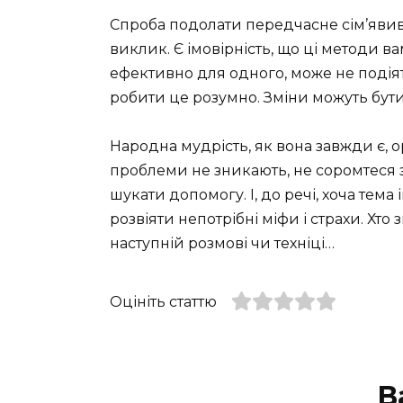
Спроба подолати передчасне сім’яв
виклик. Є імовірність, що ці методи ва
ефективно для одного, може не подіят
робити це розумно. Зміни можуть бути 
Народна мудрість, як вона завжди є, 
проблеми не зникають, не соромтеся з
шукати допомогу. І, до речі, хоча тема
розвіяти непотрібні міфи і страхи. Хто
наступній розмові чи техніці…
Оцініть статтю
В