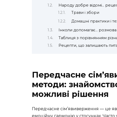
Народу добре відомі… реце
Трави і збори
Домашні практики і те
Інколи допомагає… розмова
Таблиця з порівнянням різн
Рецепти, що залишають пит
Передчасне сім’яв
методи: знайомств
можливі рішення
Передчасне сім’явиверження — це яви
емоційну гармонію у стосунках. Часто