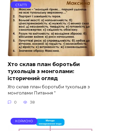
СТАТТІ
Хто склав план боротьби
тухольців з монголами:
історичний огляд
Хто склав план боротьби тухольців з
монголами Питання “
0
38
КОРИСНО