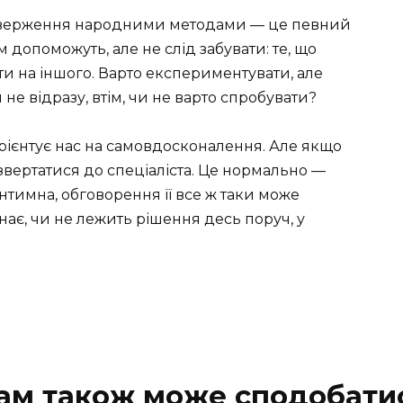
иверження народними методами — це певний
м допоможуть, але не слід забувати: те, що
и на іншого. Варто експериментувати, але
не відразу, втім, чи не варто спробувати?
орієнтує нас на самовдосконалення. Але якщо
вертатися до спеціаліста. Це нормально —
 інтимна, обговорення її все ж таки може
 знає, чи не лежить рішення десь поруч, у
ам також може сподобати