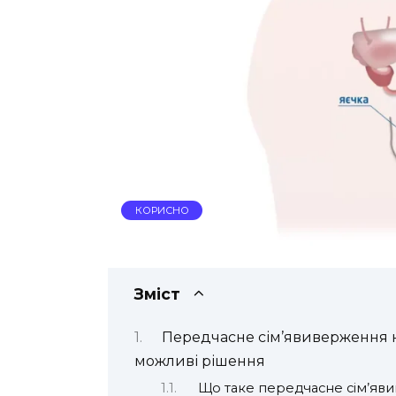
КОРИСНО
Зміст
Передчасне сім’явиверження н
можливі рішення
Що таке передчасне сім’яв