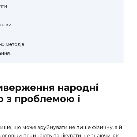
пти
хніки
их методів
ання…
иверження народні
о з проблемою і
ще, що може зруйнувати не лише фізичну, а й
 чоловіки починають панікувати, не знаючи, як