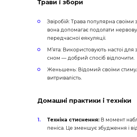
Трави і збори
Звіробій: Трава популярна своїми
вона допомагає подолати нервову
передчасної еякуляції.
М’ята: Використовують настої для
сном — добрий спосіб відпочити.
Женьшень: Відомий своїми стим
витривалість.
Домашні практики і техніки
Техніка стиснення:
В момент набл
пеніса. Це зменшує збудження і в