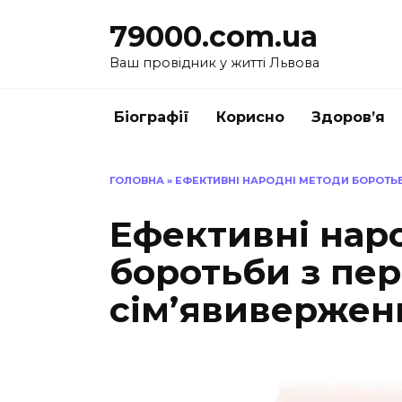
Перейти
79000.com.ua
до
вмісту
Ваш провідник у житті Львова
Біографії
Корисно
Здоров’я
ГОЛОВНА
»
ЕФЕКТИВНІ НАРОДНІ МЕТОДИ БОРОТЬ
Ефективні нар
боротьби з пе
сім’явиверже