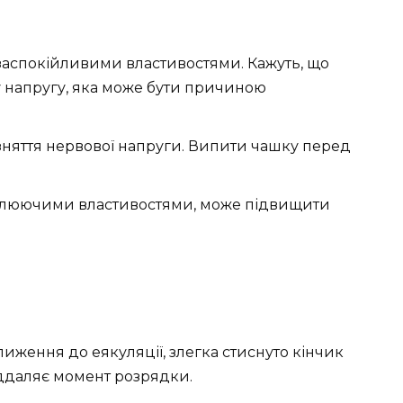
 заспокійливими властивостями. Кажуть, що
 напругу, яка може бути причиною
 зняття нервової напруги. Випити чашку перед
улюючими властивостями, може підвищити
иження до еякуляції, злегка стиснуто кінчик
іддаляє момент розрядки.