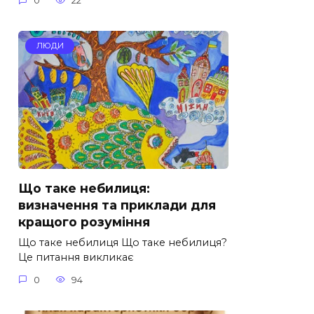
0
22
ЛЮДИ
Що таке небилиця:
визначення та приклади для
кращого розуміння
Що таке небилиця Що таке небилиця?
Це питання викликає
0
94