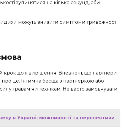
ькості зупинятися на кілька секунд, аби
видихи можуть знизити симптоми тривожності
змова
 крок до її вирішення. Впевнені, що партнери
 про це. Інтимна бесіда з партнеркою або
силу травам чи технікам. Не варто замовчувати
есу в Україні: можливості та перспективи