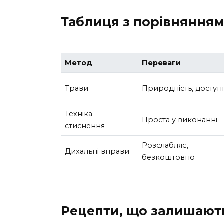
Таблиця з порівнянням
Метод
Переваги
Трави
Природність, доступн
Техніка
Проста у виконанні
стиснення
Розслабляє,
Дихальні вправи
безкоштовно
Рецепти, що залишают