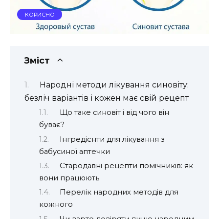
КОРИСНО
Зміст
Народні методи лікування синовіту:
безліч варіантів і кожен має свій рецепт
Що таке синовіт і від чого він
буває?
Інгредієнти для лікування з
бабусиної аптечки
Стародавні рецепти помічників: як
вони працюють
Перелік народних методів для
кожного
Чи варто довіряти лише народним