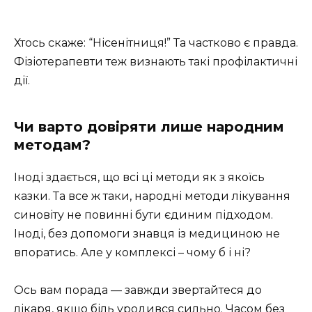
Хтось скажe: “Нісенітниця!” Та частково є правда.
Фізіотерапевти теж визнають такі профілактичні
дії.
Чи варто довіряти лише народним
методам?
Іноді здається, що всі ці методи як з якоїсь
казки. Та все ж таки, народні методи лікування
синовіту не повинні бути єдиним підходом.
Іноді, без допомоги знавця із медициною не
впоратись. Але у комплексі – чому б і ні?
Ось вам порада — завжди звертайтеся до
лікаря, якщо біль уродився сильно. Часом без