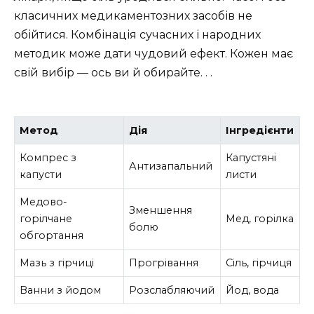
класичних медикаментозних засобів не
обійтися. Комбінація сучасних і народних
методик може дати чудовий ефект. Кожен має
свій вибір — ось ви й обирайте. . .
Метод
Дія
Інгредієнти
Компрес з
Капустяні
Антизапальний
капусти
листи
Медово-
Зменшення
горілчане
Мед, горілка
болю
обгортання
Мазь з гірчиці
Прогрівання
Сіль, гірчиця
Ванни з йодом
Розслабляючий
Йод, вода