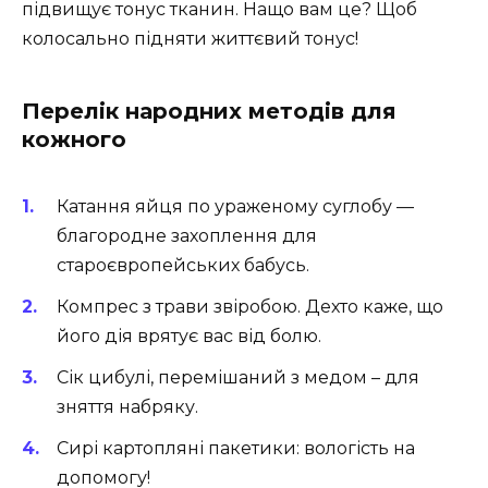
підвищує тонус тканин. Нащо вам це? Щоб
колосально підняти життєвий тонус!
Перелік народних методів для
кожного
Катання яйця по ураженому суглобу —
благородне захоплення для
староєвропейських бабусь.
Компрес з трави звіробою. Дехто каже, що
його дія врятує вас від болю.
Сік цибулі, перемішаний з медом – для
зняття набряку.
Сирі картопляні пакетики: вологість на
допомогу!