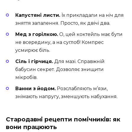
Капустяні листи.
Їх прикладали на ніч для
зняття запалення. Просто, як двічі два.
Мед з горілкою.
О, цей коктейль має бути
не всередину, а на суглоб! Компрес
усмирює біль.
Сіль і гірчиця.
Для мазі. Справжній
бабусин секрет. Дозволяє знищити
мікробів.
Ванни з йодом.
Розслабляють м’язи,
знімають напругу, зменшують набухання.
Стародавні рецепти помічників: як
вони працюють