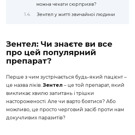
можна чекати сюрпризів?
Зентел у житті звичайної людини
Зентел: Чи знаєте ви все
про цей популярний
препарат?
Перше з чим зустрічається будь-який пацієнт –
це назва ліків.
Зентел
– це той препарат, який
викликає хвилю запитань і трішки
настороженості. Але чи варто боятися? Або
можливо, це просто черговий засіб проти нам
докучливих паразитів?