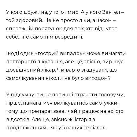
У кого дружина, у того і мир. А у кого Зентел –
той здоровий. Це не просто ліки, а часом –
справжній порятунок для всіх, хто відчуває
себе… не самотнім всередині.
Іноді один «гострий випадок» може вимагати
повторного лікування, але це, звісно, вирішує
досвідчений лікар. Чи варто згадувати, що
самолікування ніколи не було виходом?
У підсумку: ви не повинні втрачати голову чи,
гірше, намагатися вилікуватись самотужки,
тому що препарат зазвичай працює на всі сто
відсотків. Але це, звісно ж, історія з
продовженням… як у кращих серіалах.