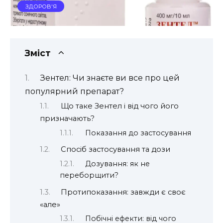
ЗДОРОВ'Я
Зміст
Зентел: Чи знаєте ви все про цей
популярний препарат?
Що таке Зентел і від чого його
призначають?
Показання до застосування
Спосіб застосування та дози
Дозування: як не
переборщити?
Протипоказання: завжди є своє
«але»
Побічні ефекти: від чого