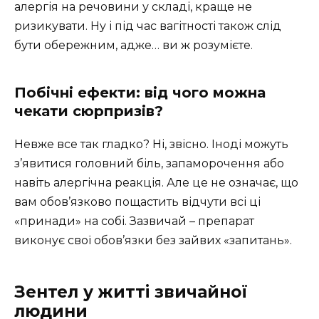
алергія на речовини у складі, краще не
ризикувати. Ну і під час вагітності також слід
бути обережним, адже… ви ж розумієте.
Побічні ефекти: від чого можна
чекати сюрпризів?
Невже все так гладко? Ні, звісно. Іноді можуть
з’явитися головний біль, запаморочення або
навіть алергічна реакція. Але це не означає, що
вам обов’язково пощастить відчути всі ці
«принади» на собі. Зазвичай – препарат
виконує свої обов’язки без зайвих «запитань».
Зентел у житті звичайної
людини