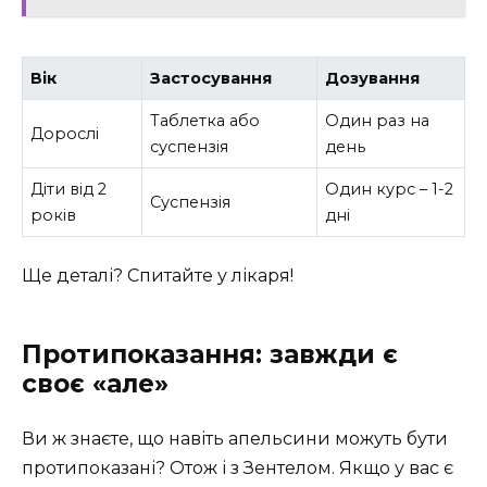
Вік
Застосування
Дозування
Таблетка або
Один раз на
Дорослі
суспензія
день
Діти від 2
Один курс – 1-2
Суспензія
років
дні
Ще деталі? Спитайте у лікаря!
Протипоказання: завжди є
своє «але»
Ви ж знаєте, що навіть апельсини можуть бути
протипоказані? Отож і з Зентелом. Якщо у вас є