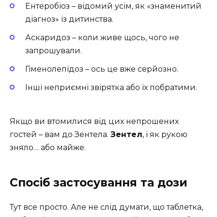
Ентеробіоз – відомий усім, як «знаменитий
діагноз» із дитинства.
Аскаридоз – коли живе щось, чого не
запрошували.
Гіменолепідоз – ось це вже серйозно.
Інші неприємні звірятка або їх побратими.
Якщо ви втомилися від цих непрошених
гостей – вам до Зентела.
Зентел
, і як рукою
зняло… або майже.
Спосіб застосування та дози
Тут все просто. Але не слід думати, що таблетка,