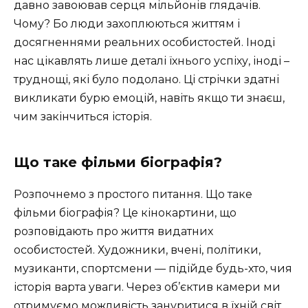
давно завоював серця мільйонів глядачів.
Чому? Бо люди захоплюються життям і
досягненнями реальних особистостей. Іноді
нас цікавлять лише деталі їхнього успіху, іноді –
труднощі, які було подолано. Ці стрічки здатні
викликати бурю емоцій, навіть якщо ти знаєш,
чим закінчиться історія.
Що таке фільми біографія?
Розпочнемо з простого питання. Що таке
фільми біографія? Це кінокартини, що
розповідають про життя видатних
особистостей. Художники, вчені, політики,
музиканти, спортсмени — підійде будь-хто, чия
історія варта уваги. Через об’єктив камери ми
отримуємо можливість зануритися в їхній світ,