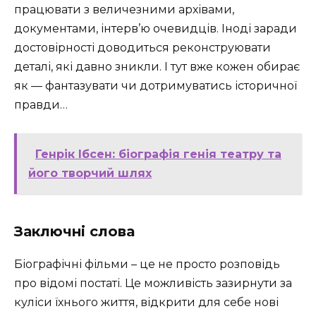
працювати з величезними архівами,
документами, інтерв’ю очевидців. Іноді заради
достовірності доводиться реконструювати
деталі, які давно зникли. І тут вже кожен обирає
як — фантазувати чи дотримуватись історичної
правди…
Генрік Ібсен: біографія генія театру та
його творчий шлях
Заключні слова
Біографічні фільми – це не просто розповідь
про відомі постаті. Це можливість зазирнути за
куліси їхнього життя, відкрити для себе нові