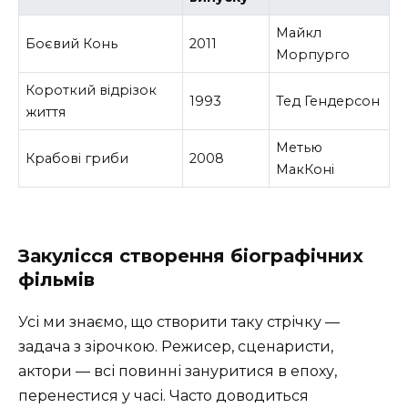
Майкл
Боєвий Конь
2011
Морпурго
Короткий відрізок
1993
Тед Гендерсон
життя
Метью
Крабові гриби
2008
МакКоні
Закулісся створення біографічних
фільмів
Усі ми знаємо, що створити таку стрічку —
задача з зірочкою. Режисер, сценаристи,
актори — всі повинні зануритися в епоху,
перенестися у часі. Часто доводиться