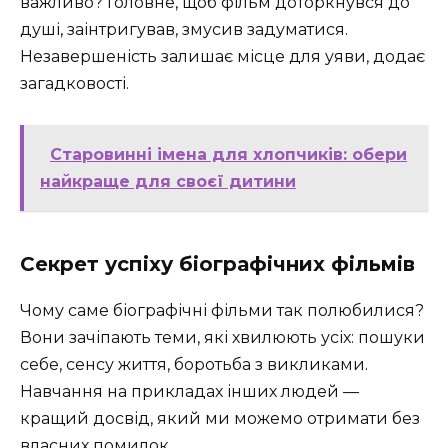
важливо? Головне, щоб фільм доторкнувся до
душі, заінтригував, змусив задуматися.
Незавершеність залишає місце для уяви, додає
загадковості.
Старовинні імена для хлопчиків: обери
найкраще для своєї дитини
Секрет успіху біографічних фільмів
Чому саме біографічні фільми так полюбилися?
Вони зачіпають теми, які хвилюють усіх: пошуки
себе, сенсу життя, боротьба з викликами.
Навчання на прикладах інших людей —
кращий досвід, який ми можемо отримати без
власних помилок.