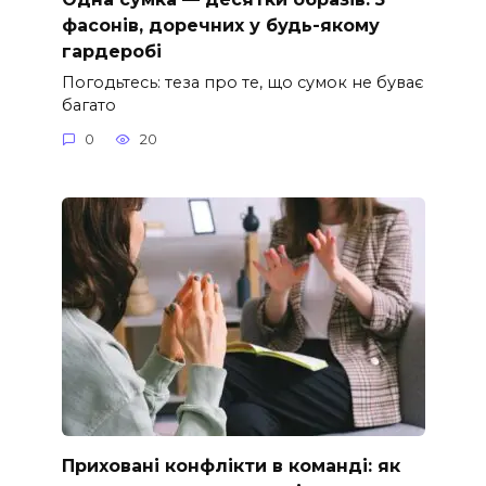
фасонів, доречних у будь-якому
гардеробі
Погодьтесь: теза про те, що сумок не буває
багато
0
20
Приховані конфлікти в команді: як