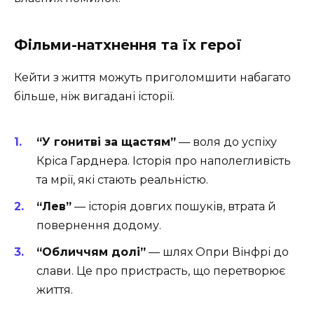
Фільми-натхнення та їх герої
Кейти з життя можуть приголомшити набагато
більше, ніж вигадані історії.
“У гонитві за щастям”
— воля до успіху
Кріса Гарднера. Історія про наполегливість
та мрії, які стають реальністю.
“Лев”
— історія довгих пошуків, втрата й
повернення додому.
“Обличчям долі”
— шлях Опри Вінфрі до
слави. Це про пристрасть, що перетворює
життя.