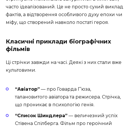
часто ідеалізований. Це не просто сухий виклад
фактів, а відтворення особливого духу епохи чи
міфу, що створений навколо постаті героя.
Класичні приклади біографічних
фільмів
Ці стрічки завжди на часі. Деякі з них стали вже
культовими.
“Авіатор”
— про Говарда Г’юза,
талановитого авіатора та режисера. Стрічка,
що проникає в психологію генія.
“Список Шиндлера”
— величезний успіх
Стівена Спілберга. Фільм про героїчний