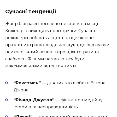
Сучасні тенденції
Жанр біографічного кіно не стоїть на місці.
Кожен рік виходять нові стрічки. Сучасні
режисери роблять акцент на ще більше
вразливих гранях людської душі, досліджуючи
психологічний аспект героїв, їхні страхи та
слабкості. Фільми намагаються бути
максимальними автентичними.
“Рокетмен”
— для тих, хто любить Елтона
Джона.
“Річард Джуелл”
— фільм про медійну
істерию та несправедливість.
“Джуді”
— проникливий погляд на життя