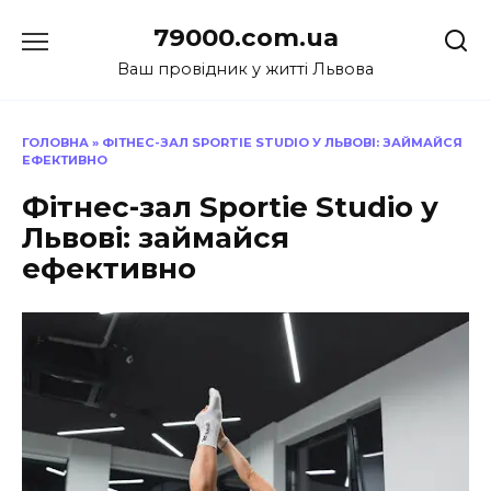
Перейти
79000.com.ua
до
вмісту
Ваш провідник у житті Львова
ГОЛОВНА
»
ФІТНЕС-ЗАЛ SPORTIE STUDIO У ЛЬВОВІ: ЗАЙМАЙСЯ
ЕФЕКТИВНО
Фітнес-зал Sportie Studio у
Львові: займайся
ефективно