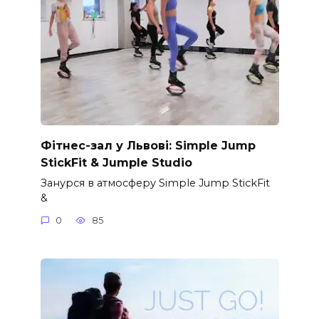
Фітнес-зал у Львові: Simple Jump
StickFit & Jumple Studio
Занурся в атмосферу Simple Jump StickFit
&
0
85