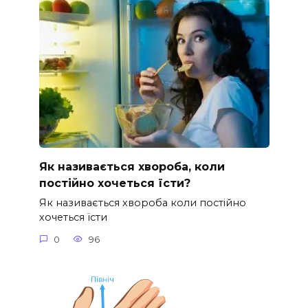
Як називається хвороба, коли
постійно хочеться їсти?
Як називається хвороба коли постійно
хочеться їсти
0
96