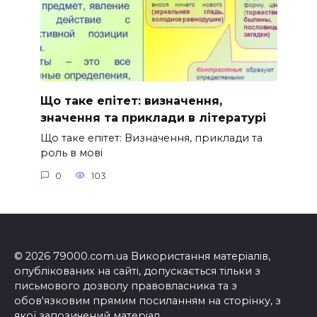
Що таке епітет: визначення,
значення та приклади в літературі
Що таке епітет: Визначення, приклади та
роль в мові
0
103
© 2026 79000.com.ua Використання матеріалів,
опублікованих на сайті, допускається тільки з
письмового дозволу правовласника та з
обов'язковим прямим посиланням на сторінку, з
якої запозичений матеріал.