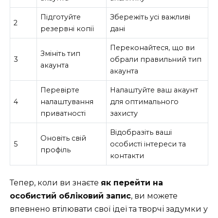
Підготуйте
Збережіть усі важливі
2
резервні копії
дані
Переконайтеся, що ви
Змініть тип
3
обрали правильний тип
акаунта
акаунта
Перевірте
Налаштуйте ваш акаунт
4
налаштування
для оптимального
приватності
захисту
Відобразіть ваші
Оновіть свій
5
особисті інтереси та
профіль
контакти
Тепер, коли ви знаєте
як перейти на
особистий обліковий запис
, ви можете
впевнено втілювати свої ідеї та творчі задумки у