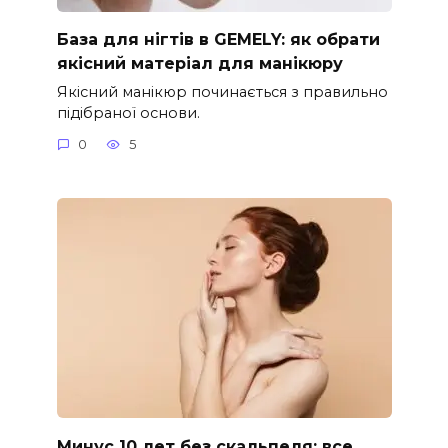
База для нігтів в GEMELY: як обрати
якісний матеріал для манікюру
Якісний манікюр починається з правильно
підібраної основи.
0
5
Минус 10 лет без скальпеля: все,