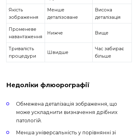
Якість
Менше
Висока
зображення
деталізоване
деталізація
Променеве
Нижче
Вище
навантаження
Тривалість
Час забирає
Швидше
процедури
більше
Недоліки флюорографії
Обмежена деталізація зображення, що
може ускладнити визначення дрібних
патологій.
Менша універсальність у порівнянні зі