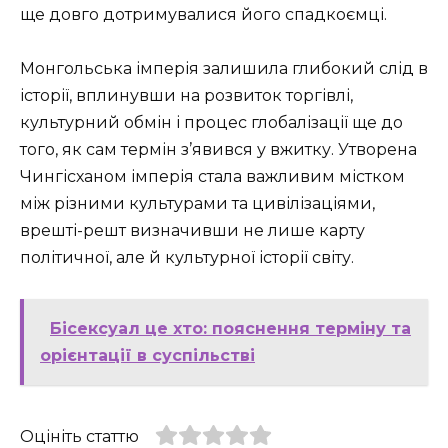
ще довго дотримувалися його спадкоємці.
Монгольська імперія залишила глибокий слід в
історії, вплинувши на розвиток торгівлі,
культурний обмін і процес глобалізації ще до
того, як сам термін з’явився у вжитку. Утворена
Чингісханом імперія стала важливим містком
між різними культурами та цивілізаціями,
врешті-решт визначивши не лише карту
політичної, але й культурної історії світу.
Бісексуал це хто: пояснення терміну та
орієнтації в суспільстві
Оцініть статтю