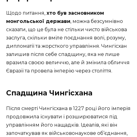
Щодо питання,
хто був засновником
монгольської держави
, можна безсумнівно
сказати, що це була не стільки чисто військова
заслуга, скільки вміле поєднання волі, розуму,
дипломатії та жорсткого управління. Чингісхан
залишив після себе спадщину, яка не лише
вразила своєю величчю, але й змінила обличчя
Євразії та провела імперію через століття.
Спадщина Чингісхана
Після смерті Чингісхана в 1227 році його імперія
продовжила існувати і розширюватися під
управлінням його нащадків. Ідеалів, які він
започаткував як військовонаукове об’єднання,