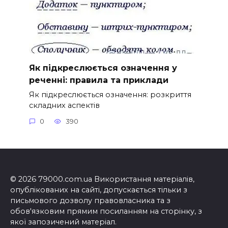
Як підкреслюється означення у
реченні: правила та приклади
Як підкреслюється означення: розкриття
складних аспектів
0
390
© 2026 79000.com.ua Використання матеріалів,
опублікованих на сайті, допускається тільки з
письмового дозволу правовласника та з
обов'язковим прямим посиланням на сторінку, з
якої запозичений матеріал.