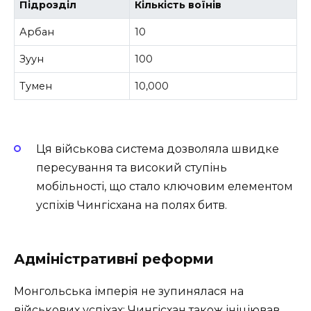
Підрозділ
Кількість воїнів
Арбан
10
Зуун
100
Тумен
10,000
Ця військова система дозволяла швидке
пересування та високий ступінь
мобільності, що стало ключовим елементом
успіхів Чингісхана на полях битв.
Адміністративні реформи
Монгольська імперія не зупинялася на
військових успіхах; Чингісхан також ініціював