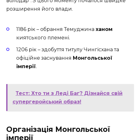
володар”. З цього моменту почалося швидке
розширення його влади.
1186 рік – обрання Темуджина
ханом
киятського племені.
1206 рік – здобуття титулу Чингісхана та
офіційне заснування
Монгольської
імперії
.
Тест: Хто ти з Леді Баг? Дізнайся свій
супергеройський образ!
Організація Монгольської
імперії