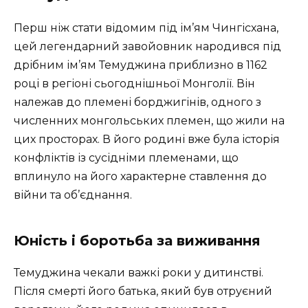
Перш ніж стати відомим під ім’ям Чингісхана,
цей легендарний завойовник народився під
дрібним ім’ям Темуджина приблизно в 1162
році в регіоні сьогоднішньої Монголії. Він
належав до племені борджигінів, одного з
численних монгольських племен, що жили на
цих просторах. В його родині вже була історія
конфліктів із сусідніми племенами, що
вплинуло на його характерне ставлення до
війни та об’єднання.
Юність і боротьба за виживання
Темуджина чекали важкі роки у дитинстві.
Після смерті його батька, який був отруєний