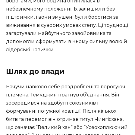
ворогами, його родина опинилася в
небезпечному положенні. Їх залишили без
підтримки, і вони змушені були боротися за
виживання в суворих умовах степу. Ці труднощі
загартували майбутнього завойовника та
допомогли сформувати в ньому сильну волю й
лідерські навички.
Шлях до влади
Бачучи навколо себе роздроблені та ворогуючі
племена, Темуджин прагнув об’єднання. Він
зосередився на здобутті союзників і
формуванні потужної коаліції. Після кількох
битв та перемог він отримав титул Чингісхана,
що означає “Великий хан” або “Усеохоплюючий