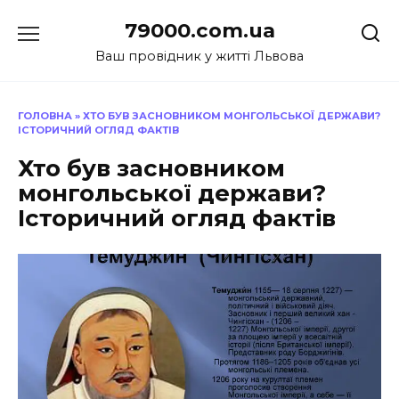
Перейти
79000.com.ua
до
вмісту
Ваш провідник у житті Львова
ГОЛОВНА
»
ХТО БУВ ЗАСНОВНИКОМ МОНГОЛЬСЬКОЇ ДЕРЖАВИ?
ІСТОРИЧНИЙ ОГЛЯД ФАКТІВ
Хто був засновником
монгольської держави?
Історичний огляд фактів