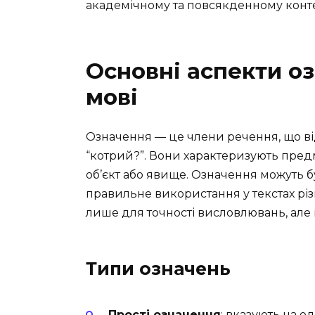
академічному та повсякденному контек
Основні аспекти оз
мові
Означення — це члени речення, що від
“котрий?”. Вони характеризують пре
об’єкт або явище. Означення можуть б
правильне використання у текстах рі
лише для точності висловлювань, але і
Типи означень
Прості означення
: вказують на о