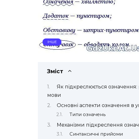
ІНШЕ
Зміст
Як підкреслюється означення: 
мови
Основні аспекти означення в у
Типи означень
Механізми підкреслення означе
Синтаксичні прийоми