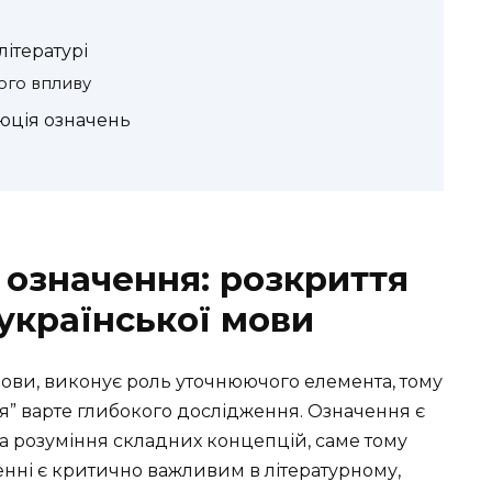
літературі
ого впливу
люція означень
 означення: розкриття
української мови
ови, виконує роль уточнюючого елемента, тому
я” варте глибокого дослідження. Означення є
 розуміння складних концепцій, саме тому
ленні є критично важливим в літературному,