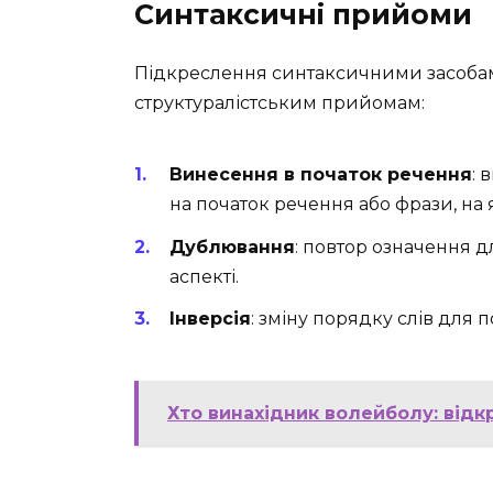
Синтаксичні прийоми
Підкреслення синтаксичними засобам
структуралістським прийомам:
Винесення в початок речення
: 
на початок речення або фрази, на
Дублювання
: повтор означення 
аспекті.
Інверсія
: зміну порядку слів для 
Хто винахідник волейболу: відк