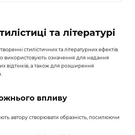
тилістиці та літературі
воренні стилістичних та літературних ефектів.
то використовують означення для надання
их відтінків, а також для розширення
.
дожнього впливу
ають автору створювати образність, посилюючи