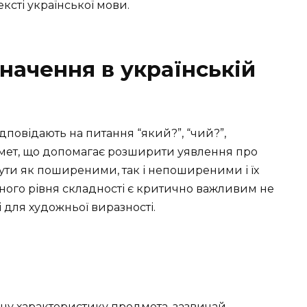
сті української мови.
начення в українській
повідають на питання “який?”, “чий?”,
дмет, що допомагає розширити уявлення про
ути як поширеними, так і непоширеними і їх
зного рівня складності є критично важливим не
 для художньої виразності.
дну характеристику предмета, зазвичай