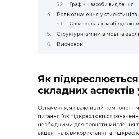
Графічні засоби виділення
Роль означення у стилістиці та 
Означення як засіб художнь
Структурні зміни в мові та ево
Висновок
Як підкреслюється
складних аспектів 
Означення, як важливий компонент м
питання “як підкреслюється означенн
необхідними для повноти мислення та
акцент на їх використанні та підкрес