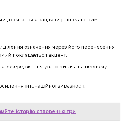
и досягається завдяки різноманітним
виділення означення через його перенесення
 який покладається акцент.
для зосередження уваги читача на певному
посилення інтонаційної виразності.
рийте історію створення гри