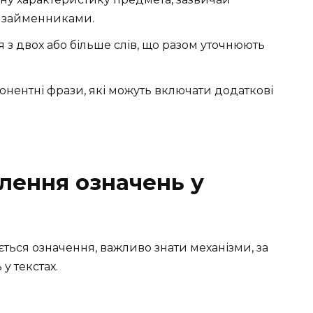
 займенниками.
я з двох або більше слів, що разом уточнюють
понентні фрази, які можуть включати додаткові
лення означень у
ється означення, важливо знати механізми, за
у текстах.