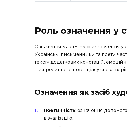
Роль означення у с
Означення мають велике значення у ст
Українські письменники та поети час
тексту додаткових конотацій, емоційн
експресивного потенціалу своїх творів
Означення як засіб ху
Поетичність
: означення допомаг
візуалізацію.