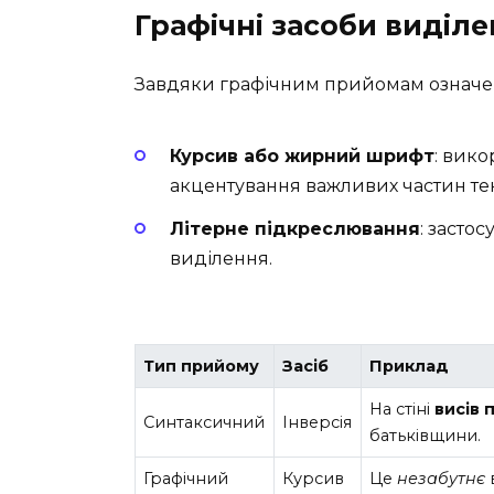
Графічні засоби виділ
Завдяки графічним прийомам означенн
Курсив або жирний шрифт
: вик
акцентування важливих частин тек
Літерне підкреслювання
: засто
виділення.
Тип прийому
Засіб
Приклад
На стіні
висів 
Синтаксичний
Інверсія
батьківщини.
Графічний
Курсив
Це
незабутнє