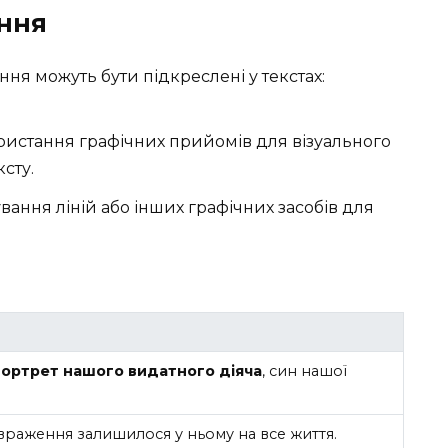
ення
я можуть бути підкреслені у текстах:
ористання графічних прийомів для візуального
сту.
сування ліній або інших графічних засобів для
портрет нашого видатного діяча
, син нашої
враження залишилося у ньому на все життя.