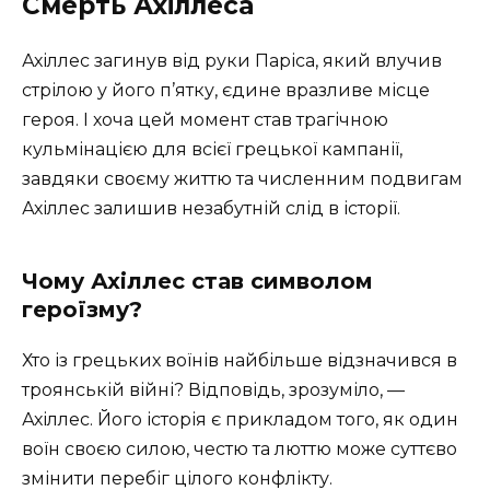
Смерть Ахіллеса
Ахіллес загинув від руки Паріса, який влучив
стрілою у його п’ятку, єдине вразливе місце
героя. І хоча цей момент став трагічною
кульмінацією для всієї грецької кампанії,
завдяки своєму життю та численним подвигам
Ахіллес залишив незабутній слід в історії.
Чому Ахіллес став символом
героїзму?
Хто із грецьких воїнів найбільше відзначився в
троянській війні? Відповідь, зрозуміло, —
Ахіллес. Його історія є прикладом того, як один
воїн своєю силою, честю та люттю може суттєво
змінити перебіг цілого конфлікту.