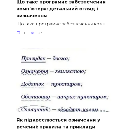
Що таке програмне забезпечення
комп’ютера: детальний огляд і
визначення
Що таке програмне забезпечення комп’
0
123
Як підкреслюється означення у
реченні: правила та приклади