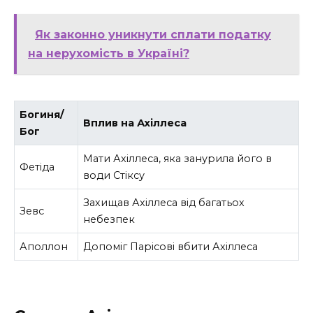
Як законно уникнути сплати податку
на нерухомість в Україні?
Богиня/
Вплив на Ахіллеса
Бог
Мати Ахіллеса, яка занурила його в
Фетіда
води Стіксу
Захищав Ахіллеса від багатьох
Зевс
небезпек
Аполлон
Допоміг Парісові вбити Ахіллеса