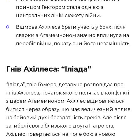
принцом Гектором стала однією з
центральних ліній сюжету війни.
Відмова Ахіллеса брати участь у боях після
сварки з Агамемноном значно вплинула на
перебіг війни, показуючи його незамінність.
Гнів Ахіллеса: “Іліада”
“Іліада”, твір Гомера, детально розповідає про
гнів Ахіллеса, початок якого полягає в конфлікті
з царем Агамемноном. Ахіллес відмовляється
битися через образу, що має величезний вплив
на бойовий дух і боєздатність греків. Але після
загибелі свого близького друга Патрокла,
Ахіллес повертається на поле бою з новою