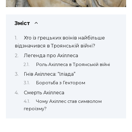
Зміст
Хто із грецьких воїнів найбільше
відзначився в Троянській війні?
Легенда про Ахіллеса
Роль Ахіллеса в Троянській війні
Гнів Ахіллеса: “Іліада”
Боротьба з Гектором
Смерть Ахіллеса
Чому Ахіллес став символом
героїзму?