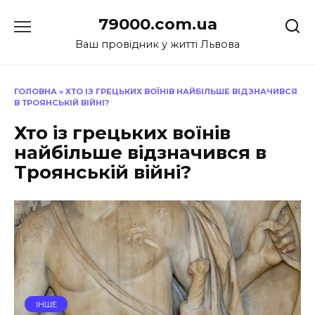
Перейти
79000.com.ua
до
вмісту
Ваш провідник у житті Львова
ГОЛОВНА
»
ХТО ІЗ ГРЕЦЬКИХ ВОЇНІВ НАЙБІЛЬШЕ ВІДЗНАЧИВСЯ
В ТРОЯНСЬКІЙ ВІЙНІ?
Хто із грецьких воїнів
найбільше відзначився в
Троянській війні?
ІНШЕ