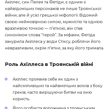
Ахіллес, син Пелея та Фетіди, є одним з
найвідоміших персонажів не лише Троянської
війни, але й усієї грецької міфології. Відомий
своєю неймовірною силою, мужністю та однією
вразливою точкою — п’яткою, він став
синонімом слова “герой”. За міфами, Фетіда
занурила Ахіллеса у води Стіксу, роблячи його
невразливим, окрім п’ятки, за яку його тримала.
Роль Ахіллеса в Троянській війні
Ахіллес проявив себе як один з
найсміливіших та найвміліших воїнів з боку
греків, часто вирішуючи битви на їхню
користь.
Його особиста ворожнеча з троянським