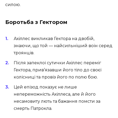
силою.
Боротьба з Гектором
Ахіллес викликав Гектора на двобій,
знаючи, що той — найсильніший воїн серед
троянців.
Після запеклої сутички Ахіллес переміг
Гектора, прив’язавши його тіло до своєї
колісниці та провіз його по полю бою.
Цей епізод показує не лише
непереможність Ахіллеса, але й його
несамовиту лють та бажання помсти за
смерть Патрокла.