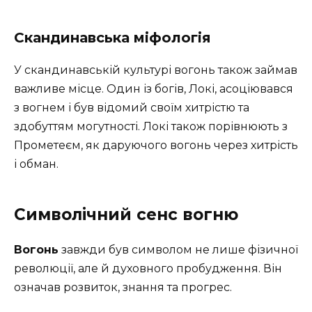
Скандинавська міфологія
У скандинавській культурі вогонь також займав
важливе місце. Один із богів, Локі, асоціювався
з вогнем і був відомий своїм хитрістю та
здобуттям могутності. Локі також порівнюють з
Прометеєм, як даруючого вогонь через хитрість
і обман.
Символічний сенс вогню
Вогонь
завжди був символом не лише фізичної
революції, але й духовного пробудження. Він
означав розвиток, знання та прогрес.