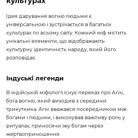
культурах
Ідея дарування вогню людьми є
універсальною і зустрічається в багатьох
культурах по всьому світу. Кожний міф містить
унікальні елементи, що відображають
культурну ідентичність народу, який його
розповідає.
Індуські легенди
В індійській міфології існує переказ про Агні,
бога вогню, який виходив з середини
трикутника. Агні вважався посередником між
богами і людьми, і виконував важливу роль у
ритуалах, приносячи їжу богам через
жертвоприношення.