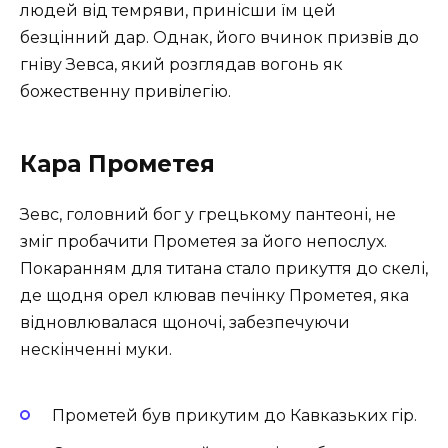
людей від темряви, принісши їм цей
безцінний дар. Однак, його вчинок призвів до
гніву Зевса, який розглядав вогонь як
божественну привілегію.
Кара Прометея
Зевс, головний бог у грецькому пантеоні, не
зміг пробачити Прометея за його непослух.
Покаранням для титана стало прикуття до скелі,
де щодня орел клював печінку Прометея, яка
відновлювалася щоночі, забезпечуючи
нескінченні муки.
Прометей був прикутим до Кавказьких гір.