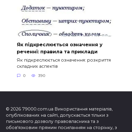
Як підкреслюється означення у
реченні: правила та приклади
Як підкреслюється означення: розкриття
складних аспектів
0
390
© 2026 79000.com.ua Використання матеріалів,
опублікованих на сайті, допускається тільки з
письмового дозволу правовласника та з
обов'язковим прямим посиланням на сторінку, з