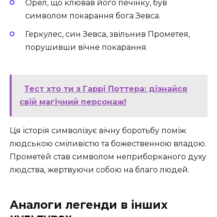
Орел, що клював його печінку, був
символом покарання бога Зевса.
Геркулес, син Зевса, звільнив Прометея,
порушивши вічне покарання.
Тест хто ти з Гаррі Поттера: дізнайся
свій магічний персонаж!
Ця історія символізує вічну боротьбу поміж
людською сміливістю та божественною владою.
Прометей став символом неприборканого духу
людства, жертвуючи собою на благо людей.
Аналоги легенди в інших