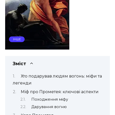
ІНШЕ
Зміст
Хто подарував людям вогонь: міфи та
легенди
Міф про Прометея: ключові аспекти
Походження міфу
Дарування вогню