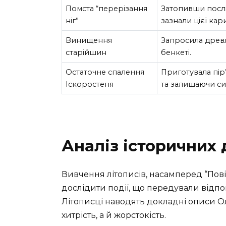
Помста “перерізання
Затопивши послів
ніг”
зазнали цієї кари
Винищення
Запросила древ
старійшин
бенкеті.
Остаточне спалення
Приготувала пір’
Іскоростеня
та залишаючи си
Аналіз історичних
Вивчення літописів, насамперед “Пові
дослідити події, що передували відпо
Літописці наводять докладні описи О
хитрість, а й жорстокість.