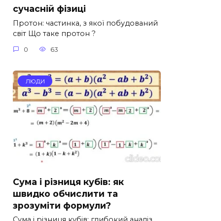
сучасній фізиці
Протон: частинка, з якої побудований
світ Що таке протон ?
0
63
ЛЮДИ
Сума і різниця кубів: як
швидко обчислити та
зрозуміти формули?
Сума і різниця кубів: глибокий аналіз