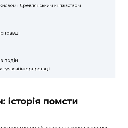
Києвом і Древлянським князівством
асправді
а подій
сучасні інтерпретації
: історія помсти
 стає предметом обговорення серед істориків,