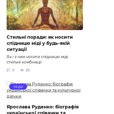
Стильні поради: як носити
спідницю міді у будь-якій
ситуації
Як і з чим носити спідницю міді:
стильні комбінації
0
25
ЛЮДИ
Ярослава Руденко: біографія
української співачки та