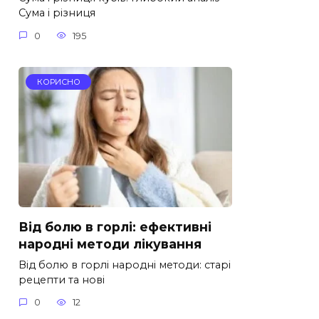
Сума і різниця
0
195
КОРИСНО
Від болю в горлі: ефективні
народні методи лікування
Від болю в горлі народні методи: старі
рецепти та нові
0
12