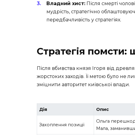
Владний хист:
Після смерті чолов
мудрість, стратегічно облаштовую
передбачливість у стратегіях.
Стратегія помсти: 
Після вбивства князя Ігоря від древл
жорстоких заходів. Її метою було не л
зміцнити авторитет київської влади.
Дія
Опис
Ольга перешкоди
Захоплення позиції
Мала, заманивши 