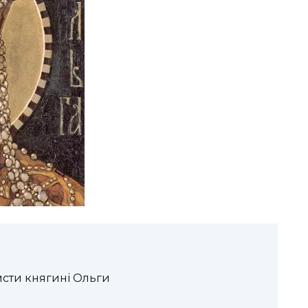
омсти княгині Ольги