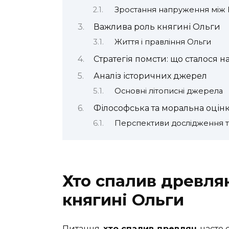
Зростання напруження між 
Важлива роль княгині Ольги
Життя і правління Ольги
Стратегія помсти: що сталося н
Аналіз історичних джерел
Основні літописні джерела
Філософська та моральна оцінк
Перспективи дослідження та 
Хто спалив древлян
княгині Ольги
Питання,
хто спалив древлян
, часто