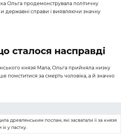
іка Ольга продемонструвала політичну
чи державні справи і виявляючи значну
що сталося насправді
янського князя Мала, Ольга прийняла низку
ише помститися за смерть чоловіка, а й значно
ла древлянським послам, які засватали її за князя
їх у пастку.