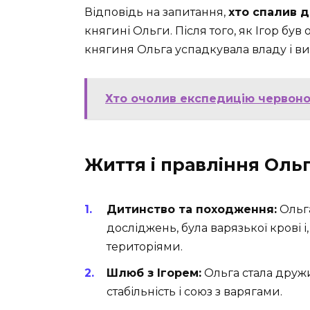
Відповідь на запитання,
хто спалив 
княгині Ольги. Після того, як Ігор бу
княгиня Ольга успадкувала владу і в
Хто очолив експедицію червонос
Життя і правління Оль
Дитинство та походження:
Ольга
досліджень, була варязької крові і
територіями.
Шлюб з Ігорем:
Ольга стала друж
стабільність і союз з варягами.