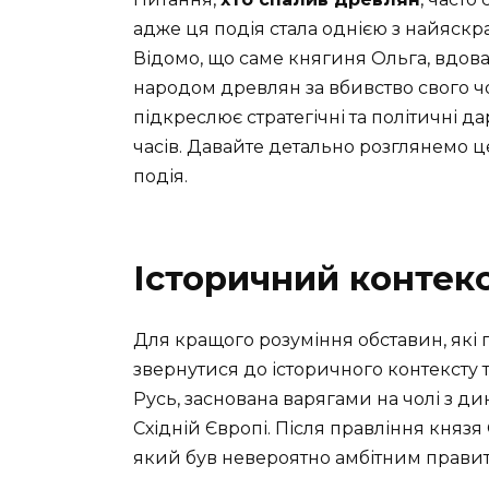
адже ця подія стала однією з найяскрав
Відомо, що саме княгиня Ольга, вдова
народом древлян за вбивство свого чо
підкреслює стратегічні та політичні д
часів. Давайте детально розглянемо це
подія.
Історичний контек
Для кращого розуміння обставин, які
звернутися до історичного контексту т
Русь, заснована варягами на чолі з д
Східній Європі. Після правління князя
який був невероятно амбітним прави