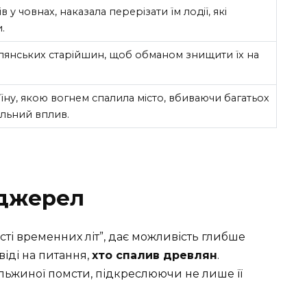
 у човнах, наказала перерізати їм лодії, які
.
лянських старійшин, щоб обманом знищити їх на
їну, якою вогнем спалила місто, вбиваючи багатьох
льний вплив.
 джерел
сті временних літ”, дає можливість глибше
віді на питання,
хто спалив древлян
.
льжиної помсти, підкреслюючи не лише її