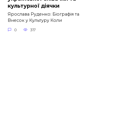
культурної діячки
Ярослава Руденко: Біографія та
Внесок у Культуру Коли
0
317