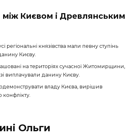
 між Києвом і Древлянським
сі регіональні князівства мали певну ступінь
данину Києву.
ташовані на територіях сучасної Житомирщини,
язі виплачували данину Києву.
продемонструвати владу Києва, вирішив
 конфлікту.
ині Ольги