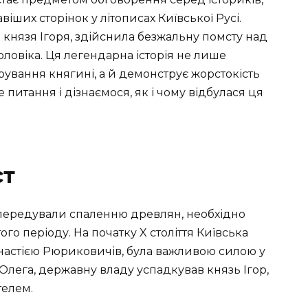
іших сторінок у літописах Київської Русі.
 князя Ігоря, здійснила безжальну помсту над
ловіка. Ця легендарна історія не лише
арування княгині, а й демонструє жорстокість
 питання і дізнаємося, як і чому відбулася ця
ст
 передували спаленню древлян, необхідно
ого періоду. На початку X століття Київська
инастією Рюриковичів, була важливою силою у
 Олега, державну владу успадкував князь Ігор,
телем.