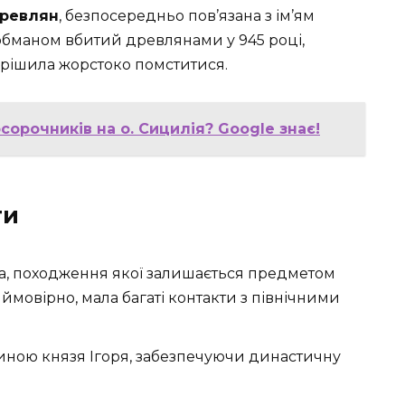
древлян
, безпосередньо пов’язана з ім’ям
в обманом вбитий древлянами у 945 році,
ирішила жорстоко помститися.
орочників на о. Сицилія? Google знає!
ги
, походження якої залишається предметом
, ймовірно, мала багаті контакти з північними
иною князя Ігоря, забезпечуючи династичну