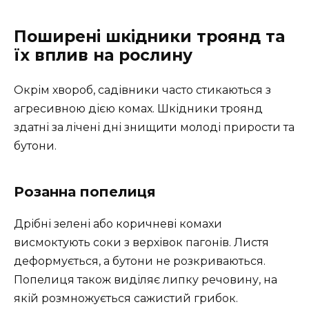
Поширені шкідники троянд та
їх вплив на рослину
Окрім хвороб, садівники часто стикаються з
агресивною дією комах. Шкідники троянд
здатні за лічені дні знищити молоді прирости та
бутони.
Розанна попелиця
Дрібні зелені або коричневі комахи
висмоктують соки з верхівок пагонів. Листя
деформується, а бутони не розкриваються.
Попелиця також виділяє липку речовину, на
якій розмножується сажистий грибок.