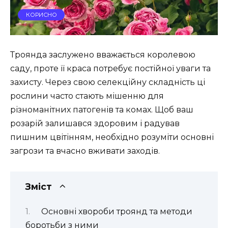
КОРИСНО
Троянда заслужено вважається королевою
саду, проте її краса потребує постійної уваги та
захисту. Через свою селекційну складність ці
рослини часто стають мішенню для
різноманітних патогенів та комах. Щоб ваш
розарій залишався здоровим і радував
пишним цвітінням, необхідно розуміти основні
загрози та вчасно вживати заходів.
Зміст
Основні хвороби троянд та методи
боротьби з ними