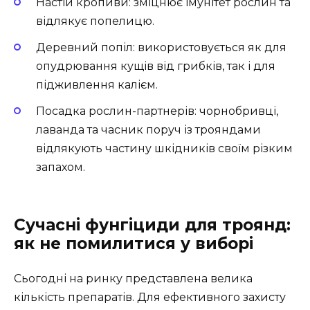
Настій кропиви: зміцнює імунітет рослин та
відлякує попелицю.
Деревний попіл: використовується як для
опудрювання кущів від грибків, так і для
підживлення калієм.
Посадка рослин-партнерів: чорнобривці,
лаванда та часник поруч із трояндами
відлякують частину шкідників своїм різким
запахом.
Сучасні фунгіциди для троянд:
як не помилитися у виборі
Сьогодні на ринку представлена велика
кількість препаратів. Для ефективного захисту