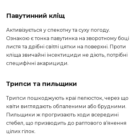
Павутинний кліщ
Активізується у спекотну та суху погоду.
Ознакою є тонка павутинка на зворотному боці
листя та дрібні світлі цятки на поверхні. Проти
кліща звичайні інсектициди не діють, потрібні
специфічні акарициди.
Трипси та пильщики
Трипси пошкоджують краї пелюсток, через що
квіти виглядають обпаленими або брудними.
Пильщики ж прогризають ходи всередині
стебел, що призводить до раптового в’янення
цілих гілок.