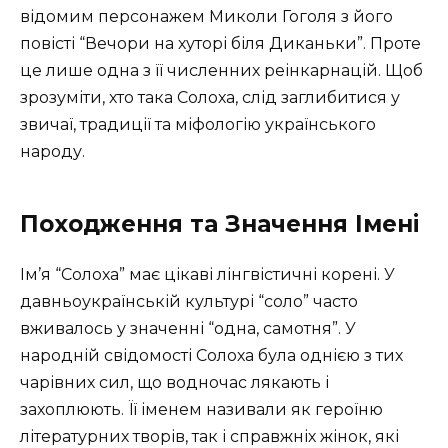
відомим персонажем Миколи Гоголя з його
повісті “Вечори на хуторі біля Диканьки”. Проте
це лише одна з її численних реінкарнацій. Щоб
зрозуміти, хто така Солоха, слід заглибитися у
звичаї, традиції та міфологію українського
народу.
Походження та Значення Імені
Ім’я “Солоха” має цікаві лінгвістичні корені. У
давньоукраїнській культурі “соло” часто
вживалось у значенні “одна, самотня”. У
народній свідомості Солоха була однією з тих
чарівних сил, що водночас лякають і
захоплюють. Її іменем називали як героїню
літературних творів, так і справжніх жінок, які