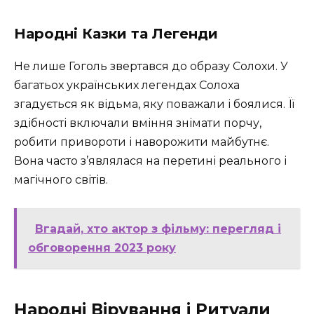
Народні Казки та Легенди
Не лише Гоголь звертався до образу Солохи. У
багатьох українських легендах Солоха
згадується як відьма, яку поважали і боялися. Її
здібності включали вміння знімати порчу,
робити привороти і наворожити майбутнє.
Вона часто з’являлася на перетині реального і
магічного світів.
Вгадай, хто актор з фільму: перегляд і
обговорення 2023 року
Народні Вірування і Ритуали