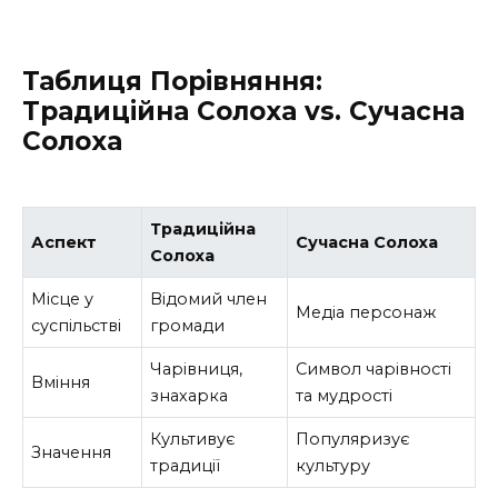
Таблиця Порівняння:
Традиційна Солоха vs. Сучасна
Солоха
Традиційна
Аспект
Сучасна Солоха
Солоха
Місце у
Відомий член
Медіа персонаж
суспільстві
громади
Чарівниця,
Символ чарівності
Вміння
знахарка
та мудрості
Культивує
Популяризує
Значення
традиції
культуру