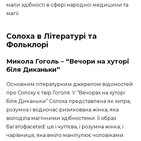
мали здібності в сфері народної медицини та
магії.
Солоха в Літературі та
Фольклорі
Микола Гоголь – “Вечори на хуторі
біля Диканьки”
Основним літературним джерелом відомостей
про Солоху є твір Гоголя. У “Вечорах на хуторі
біля Диканьки” Солоха представлена як хитра,
розумна і водночас ризикована жінка, яка
володіла магічними здібностями. Її образ
багатофaceted: це і чуттєва, і розумна жінка, і
чарівниця, яка вміло маніпулює чоловіками.