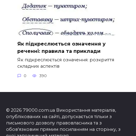
Як підкреслюється означення у
реченні: правила та приклади
Як підкреслюється означення: розкриття
складних аспектів
0
390
© 2026 79000.com.ua Використання матеріалів,
опублікованих на сайті, допускається тільки з
письмового дозволу правовласника та з
обов'язковим прямим посиланням на сторінку, з
якої запозичений матеріал.