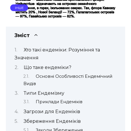
ІНШЕ
Зміст
Хто такі ендеміки: Розуміння та
Значення
Що таке ендеміки?
Основні Особливості Ендемічний
Видів
Типи Ендемізму
Приклади Ендеміків
Загрози для Ендеміків
Збереження Ендеміків
Заходи Збереження