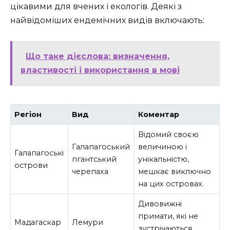
цікавими для вчених і екологів. Деякі з
найвідоміших ендемічних видів включають:
Що таке дієслова: визначення,
властивості і використання в мові
Регіон
Вид
Коментар
Відомий своєю
Галапагоський
величиною і
Галапагоські
гігантський
унікальністю,
острови
черепаха
мешкає виключно
на цих островах.
Дивовижні
примати, які не
Мадагаскар
Лемури
зустрічаються