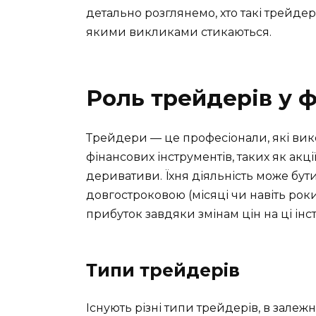
детально розглянемо, хто такі трейдер
якими викликами стикаються.
Роль трейдерів у ф
Трейдери — це професіонали, які вико
фінансових інструментів, таких як акції
деривативи. Їхня діяльність може бути
довгостроковою (місяці чи навіть рок
прибуток завдяки змінам цін на ці інс
Типи трейдерів
Існують різні типи трейдерів, в залежно