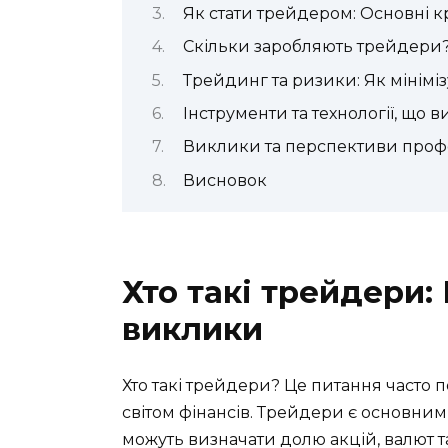
Як стати трейдером: Основні 
Скільки заробляють трейдери
Трейдинг та ризики: Як мініміз
Інструменти та технології, що
Виклики та перспективи профе
Висновок
Хто такі трейдери:
виклики
Хто такі трейдери? Це питання часто 
світом фінансів. Трейдери є основним
можуть визначати долю акцій, валют та