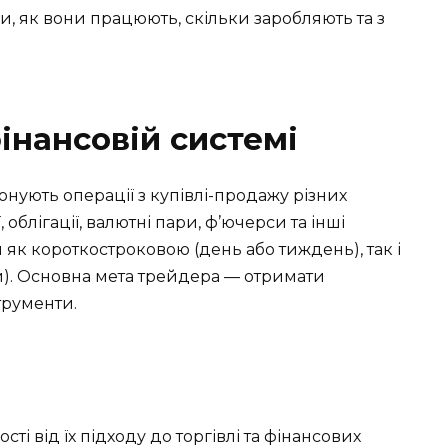
и, як вони працюють, скільки заробляють та з
інансовій системі
нують операції з купівлі-продажу різних
, облігації, валютні пари, ф’ючерси та інші
 як короткостроковою (день або тиждень), так і
и). Основна мета трейдера — отримати
трументи.
сті від їх підходу до торгівлі та фінансових