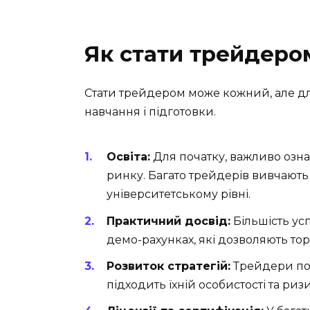
Як стати трейдеро
Стати трейдером може кожний, але д
навчання і підготовки.
Освіта:
Для початку, важливо озн
ринку. Багато трейдерів вивчають 
університетському рівні.
Практичний досвід:
Більшість ус
демо-рахунках, які дозволяють тор
Розвиток стратегій:
Трейдери пов
підходить їхній особистості та риз