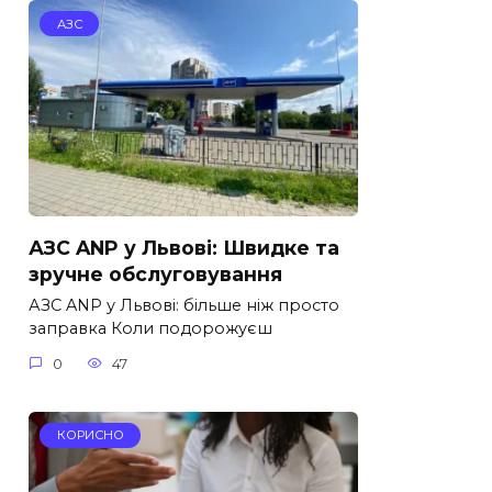
АЗС
АЗС ANP у Львові: Швидке та
зручне обслуговування
АЗС ANP у Львові: більше ніж просто
заправка Коли подорожуєш
0
47
КОРИСНО