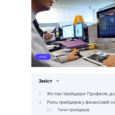
ІНШЕ
Зміст
Хто такі трейдери: Професія, д
Роль трейдерів у фінансовій с
Типи трейдерів