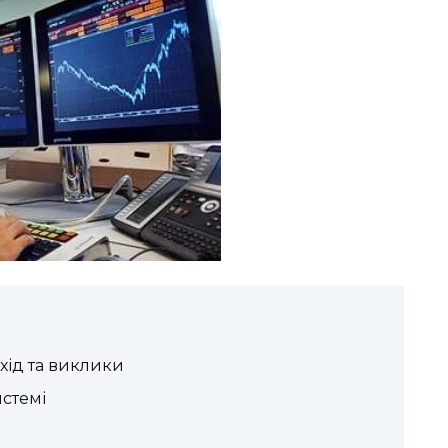
охід та виклики
истемі