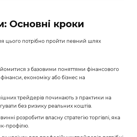
м: Основні кроки
ля цього потрібно пройти певний шлях
айомитися з базовими поняттями фінансового
фінанси, економіку або бізнес на
пішних трейдерів починають з практики на
гувати без ризику реальних коштів.
инні розробити власну стратегію торгівлі, яка
ик-профілю.