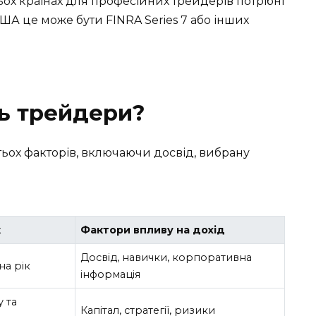
ьох країнах для професійних трейдерів потрібні
США це може бути FINRA Series 7 або інших
ь трейдери?
тьох факторів, включаючи досвід, вибрану
к
Фактори впливу на дохід
Досвід, навички, корпоративна
на рік
інформація
у та
Капітал, стратегії, ризики