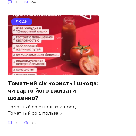
0
241
ЛЮДИ
Томатний сік користь і шкода:
чи варто його вживати
щоденно?
Томатный сок: польза и вред
Томатный сок, польза и
0
36