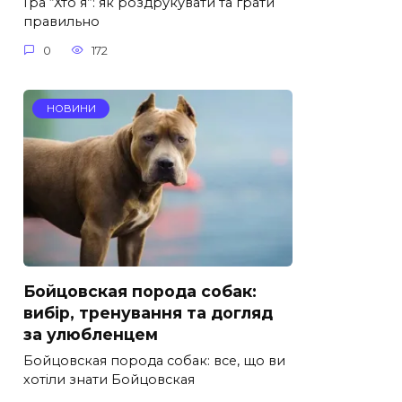
Гра “Хто я”: як роздрукувати та грати
правильно
0
172
НОВИНИ
Бойцовская порода собак:
вибір, тренування та догляд
за улюбленцем
Бойцовская порода собак: все, що ви
хотіли знати Бойцовская