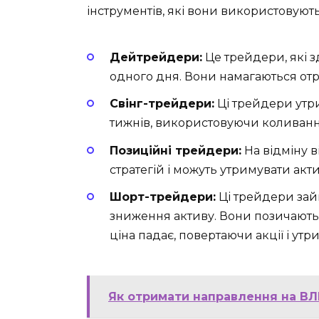
інструментів, які вони використовують
Дейтрейдери:
Це трейдери, які з
одного дня. Вони намагаються отр
Свінг-трейдери:
Ці трейдери утри
тижнів, використовуючи коливанн
Позиційні трейдери:
На відміну 
стратегій і можуть утримувати акти
Шорт-трейдери:
Ці трейдери зай
зниження активу. Вони позичають а
ціна падає, повертаючи акції і ут
Як отримати направлення на ВЛК