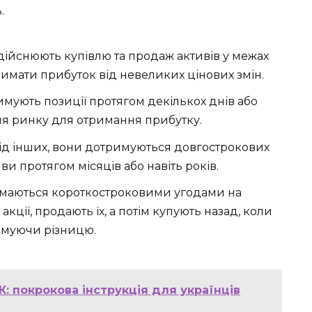
.
дійснюють купівлю та продаж активів у межах
имати прибуток від невеликих цінових змін.
мують позиції протягом декількох днів або
я ринку для отримання прибутку.
від інших, вони дотримуються довгострокових
ви протягом місяців або навіть років.
маються короткостроковими угодами на
кції, продають їх, а потім купують назад, коли
римуючи різницю.
: покрокова інструкція для українців