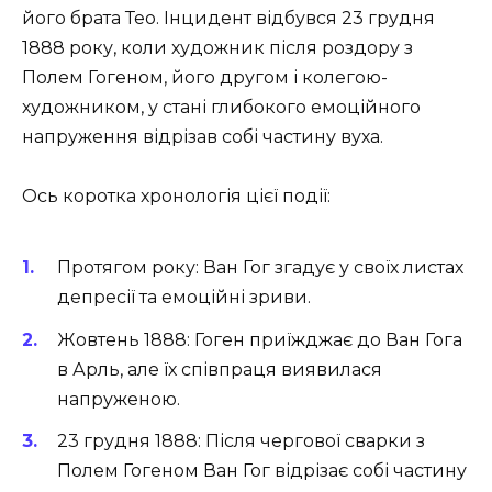
його брата Тео. Інцидент відбувся 23 грудня
1888 року, коли художник після роздору з
Полем Гогеном, його другом і колегою-
художником, у стані глибокого емоційного
напруження відрізав собі частину вуха.
Ось коротка хронологія цієї події:
Протягом року: Ван Гог згадує у своїх листах
депресії та емоційні зриви.
Жовтень 1888: Гоген приїжджає до Ван Гога
в Арль, але їх співпраця виявилася
напруженою.
23 грудня 1888: Після чергової сварки з
Полем Гогеном Ван Гог відрізає собі частину