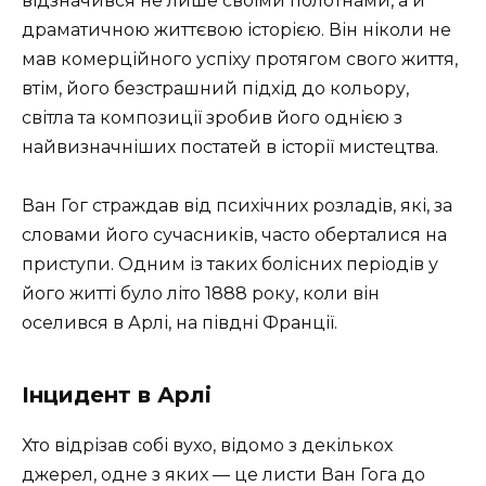
відзначився не лише своїми полотнами, а й
драматичною життєвою історією. Він ніколи не
мав комерційного успіху протягом свого життя,
втім, його безстрашний підхід до кольору,
світла та композиції зробив його однією з
найвизначніших постатей в історії мистецтва.
Ван Гог страждав від психічних розладів, які, за
словами його сучасників, часто оберталися на
приступи. Одним із таких болісних періодів у
його житті було літо 1888 року, коли він
оселився в Арлі, на півдні Франції.
Інцидент в Арлі
Хто відрізав собі вухо, відомо з декількох
джерел, одне з яких — це листи Ван Гога до