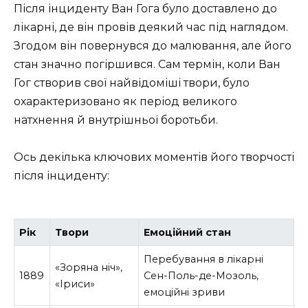
Після інциденту Ван Гога було доставлено до
лікарні, де він провів деякий час під наглядом.
Згодом він повернувся до малювання, але його
стан значно погіршився. Сам термін, коли Ван
Гог створив свої найвідоміші твори, було
охарактеризовано як період великого
натхнення й внутрішньої боротьби.
Ось декілька ключових моментів його творчості
після інциденту:
Рік
Твори
Емоційний стан
Перебування в лікарні
«Зоряна ніч»,
1889
Сен-Поль-де-Мозоль,
«Іриси»
емоційні зриви