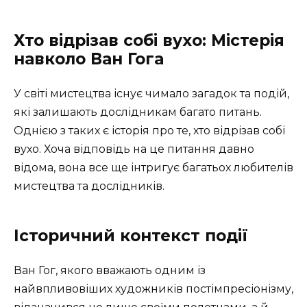
Хто відрізав собі вухо: Містерія
навколо Ван Гога
У світі мистецтва існує чимало загадок та подій,
які залишають дослідникам багато питань.
Однією з таких є історія про те, хто відрізав собі
вухо. Хоча відповідь на це питання давно
відома, вона все ще інтригує багатьох любителів
мистецтва та дослідників.
Історичний контекст події
Ван Гог, якого вважають одним із
найвпливовіших художників постімпресіонізму,