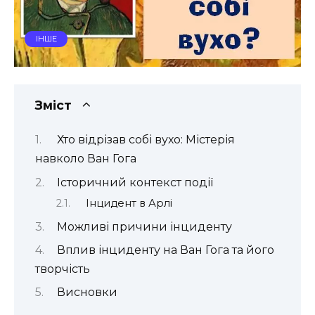
ІНШЕ
Зміст
Хто відрізав собі вухо: Містерія
навколо Ван Гога
Історичний контекст події
Інцидент в Арлі
Можливі причини інциденту
Вплив інциденту на Ван Гога та його
творчість
Висновки