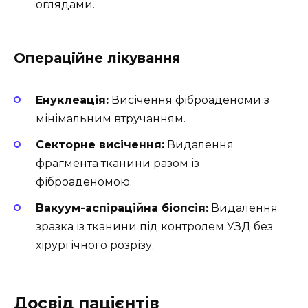
оглядами.
Операційне лікування
Енуклеація:
Висічення фіброаденоми з
мінімальним втручанням.
Секторне висічення:
Видалення
фрагмента тканини разом із
фіброаденомою.
Вакуум-аспіраційна біопсія:
Видалення
зразка із тканини під контролем УЗД без
хірургічного розрізу.
Досвід пацієнтів