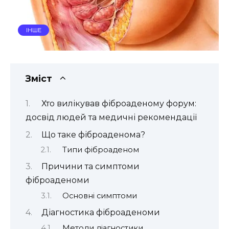
ІНШЕ
Зміст
Хто вилікував фіброаденому форум:
досвід людей та медичні рекомендації
Що таке фіброаденома?
Типи фіброаденом
Причини та симптоми
фіброаденоми
Основні симптоми
Діагностика фіброаденоми
Методи діагностики