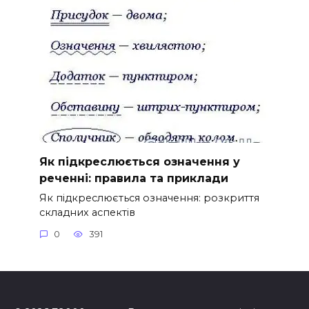
Як підкреслюється означення у
реченні: правила та приклади
Як підкреслюється означення: розкриття
складних аспектів
0
391