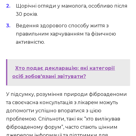
Щорічні огляди у мамолога, особливо після
30 років.
Ведення здорового способу життя з
правильним харчуванням та фізичною
активністю.
Хто подає декларацію: які категорії
осіб зобов'язані звітувати?
У підсумку, розуміння природи фіброаденоми
та своєчасна консультація з лікарем можуть
допомогти успішно впоратися з цією
проблемою. Спільноти, такі як “хто вилікував
фіброаденому форум”, часто стають цінним
джерелом інформації та підтримки для