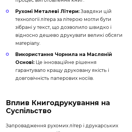
процес виготовлення книг.
Рухомі Металеві Літери:
Завдяки цій
технології літера за літерою могли бути
зібрані у текст, що дозволило швидко і
відносно дешево друкувати великі обсяги
матеріалу.
Використання Чорнила на Масляній
Основі:
Це інноваційне рішення
гарантувало кращу друковану якість і
довговічність паперових носіїв.
Вплив Книгодрукування на
Суспільство
Запровадження рухомих літер і друкарських