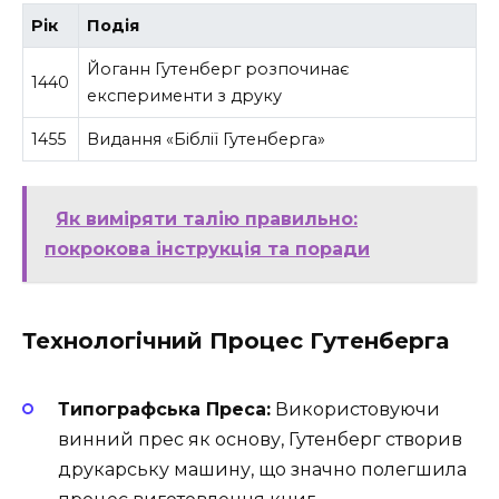
Рік
Подія
Йоганн Гутенберг розпочинає
1440
експерименти з друку
1455
Видання «Біблії Гутенберга»
Як виміряти талію правильно:
покрокова інструкція та поради
Технологічний Процес Гутенберга
Типографська Преса:
Використовуючи
винний прес як основу, Гутенберг створив
друкарську машину, що значно полегшила