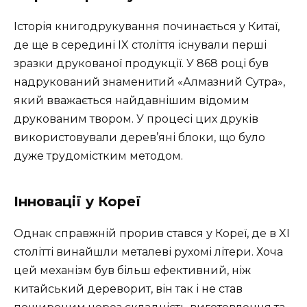
Історія книгодрукування починається у Китаї,
де ще в середині IX століття існували перші
зразки друкованої продукції. У 868 році був
надрукований знаменитий «Алмазний Сутра»,
який вважається найдавнішим відомим
друкованим твором. У процесі цих друків
використовували дерев’яні блоки, що було
дуже трудомістким методом.
Інновації у Кореї
Однак справжній прорив стався у Кореї, де в XI
столітті винайшли металеві рухомі літери. Хоча
цей механізм був більш ефективний, ніж
китайський дереворит, він так і не став