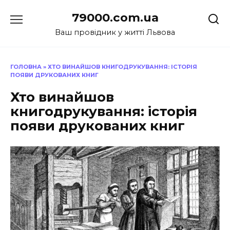
Перейти
79000.com.ua
до
вмісту
Ваш провідник у житті Львова
ГОЛОВНА
»
ХТО ВИНАЙШОВ КНИГОДРУКУВАННЯ: ІСТОРІЯ
ПОЯВИ ДРУКОВАНИХ КНИГ
Хто винайшов
книгодрукування: історія
появи друкованих книг