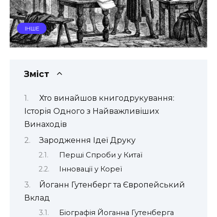
ІНШЕ
Зміст
Хто винайшов книгодрукування:
Історія Одного з Найважливіших
Винаходів
Зародження Ідеї Друку
Перші Спроби у Китаї
Інновації у Кореї
Йоганн Гутенберг та Європейський
Вклад
Біографія Йоганна Гутенберга