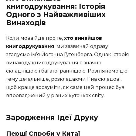
книгодрукування: Історія
Одного з Найважливіших
Винаходів
Коли мова йде про те,
хто винайшов
книгодрукування
, ми зазвичай одразу
згадуємо ім’я Йоганна Гутенберга. Однак історія
винаходу книгодрукування є значно
складнішою і багатограннішою. Розглянемо цю
тему детальніше, розкладаючи її на складові,
щоб краще зрозуміти, як саме цей процес був
впроваджений у різних куточках світу.
Зародження Ідеї Друку
Перші Спроби у Китаї