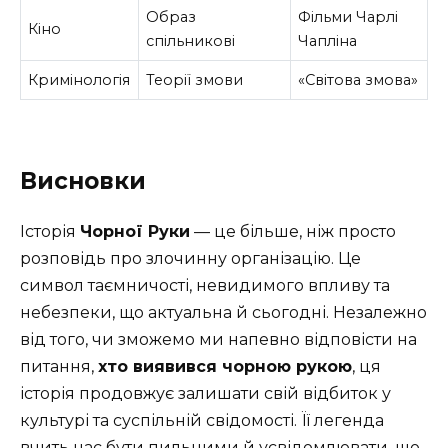
Образ
Фільми Чарлі
Кіно
спільникові
Чапліна
Кримінологія
Теорії змови
«Світова змова»
Висновки
Історія
Чорної Руки
— це більше, ніж просто
розповідь про злочинну організацію. Це
символ таємничості, невидимого впливу та
небезпеки, що актуальна й сьогодні. Незалежно
від того, чи зможемо ми напевно відповісти на
питання,
хто виявився чорною рукою
, ця
історія продовжує залишати свій відбиток у
культурі та суспільній свідомості. Її легенда
вчить нас бути пильними й усвідомлювати, що