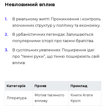
Невловимий вплив
В реальному житті: Проникнення і контроль
злочинних структур у політику та економіку.
В урбаністичних легендах: Залишаються
популярними історії про таємні братства.
В суспільних уявленнях: Поширення ідеї
про “темні руки”, що тінню поширюють свій
вплив.
Категорія
Прояв
Приклад
Мотив таємного
Книги Агати
Література
впливу
Крісті