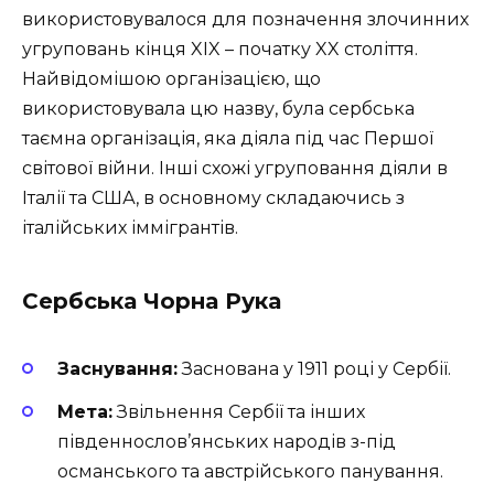
використовувалося для позначення злочинних
угруповань кінця XIX – початку XX століття.
Найвідомішою організацією, що
використовувала цю назву, була сербська
таємна організація, яка діяла під час Першої
світової війни. Інші схожі угруповання діяли в
Італії та США, в основному складаючись з
італійських іммігрантів.
Сербська Чорна Рука
Заснування:
Заснована у 1911 році у Сербії.
Мета:
Звільнення Сербії та інших
південнослов’янських народів з-під
османського та австрійського панування.