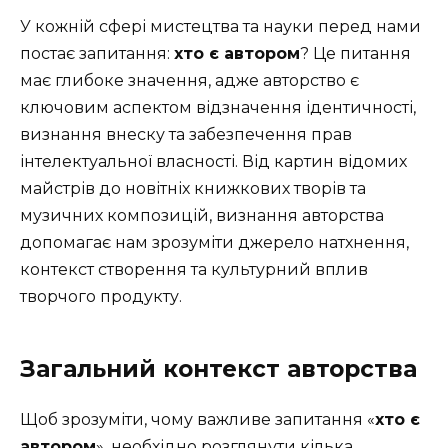
У кожній сфері мистецтва та науки перед нами
постає запитання:
хто є автором
? Це питання
має глибоке значення, адже авторство є
ключовим аспектом відзначення ідентичності,
визнання внеску та забезпечення прав
інтелектуальної власності. Від картин відомих
майстрів до новітніх книжкових творів та
музичних композицій, визнання авторства
допомагає нам зрозуміти джерело натхнення,
контекст створення та культурний вплив
творчого продукту.
Загальний контекст авторства
Щоб зрозуміти, чому важливе запитання «
хто є
автором
», необхідно розглянути кілька