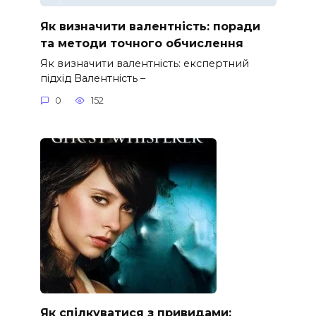
Як визначити валентність: поради
та методи точного обчислення
Як визначити валентність: експертний
підхід Валентність –
0
152
Як спілкуватися з привидами: