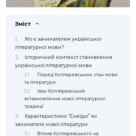
Зміст
Хто є зачинателем української
літературної мови?
Історичний контекст становлення
української літературної мови
Перед Котляревським: стан мови
та літератури
Іван Котляревський:
вставновлення нової літературної
традиції
Характеристики “Енеїди” як
зачинателя нової літератури
Вплив Котляревського на