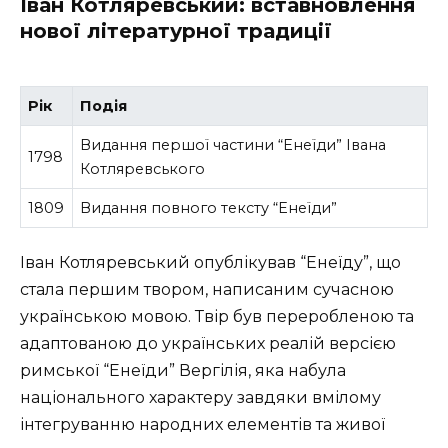
Іван Котляревський: вставновлення
нової літературної традиції
Рік
Подія
Видання першої частини “Енеїди” Івана
1798
Котляревського
1809
Видання повного тексту “Енеїди”
Іван Котляревський опублікував “Енеїду”, що
стала першим твором, написаним сучасною
українською мовою. Твір був переробленою та
адаптованою до українських реалій версією
римської “Енеїди” Вергілія, яка набула
національного характеру завдяки вмілому
інтегруванню народних елементів та живої