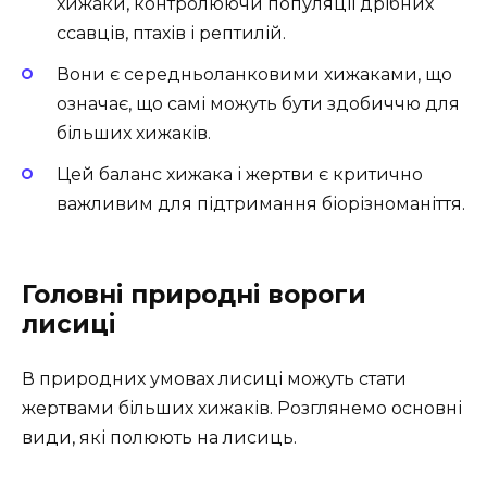
хижаки, контролюючи популяції дрібних
ссавців, птахів і рептилій.
Вони є середньоланковими хижаками, що
означає, що самі можуть бути здобиччю для
більших хижаків.
Цей баланс хижака і жертви є критично
важливим для підтримання біорізноманіття.
Головні природні вороги
лисиці
В природних умовах лисиці можуть стати
жертвами більших хижаків. Розглянемо основні
види, які полюють на лисиць.