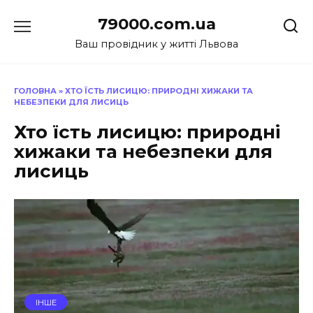
Перейти
79000.com.ua
до
вмісту
Ваш провідник у житті Львова
ГОЛОВНА
»
ХТО ЇСТЬ ЛИСИЦЮ: ПРИРОДНІ ХИЖАКИ ТА
НЕБЕЗПЕКИ ДЛЯ ЛИСИЦЬ
Хто їсть лисицю: природні
хижаки та небезпеки для
лисиць
ІНШЕ