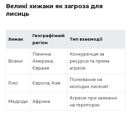
Великі хижаки як загроза для
лисиць
Географічний
Хижак
Тип взаємодії
регіон
Північна
Конкуренція за
Вовки
Америка,
ресурси та пряма
Євразія
агресія
Полювання на
Рисі
Європа, Азія
молодих лисенят
Агресія при зазіханні
Медоїди
Африка
на територію