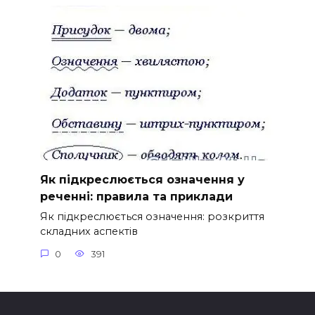
Як підкреслюється означення у
реченні: правила та приклади
Як підкреслюється означення: розкриття
складних аспектів
0
391