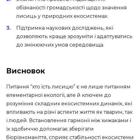
обізнаності громадськості щодо значення
лисиць у природних екосистемах.
Підтримка наукових досліджень, які
дозволяють краще зрозуміти і адаптуватись
до змінюючих умов середовища.
Висновок
Питання “хто їсть лисицю” є не лише питанням
елементарної екології, але й ключем до
розуміння складних екосистемних динамік, які
впливають на різні аспекти життя як тварин, так
і людей. Встановлення гармонії між хижаками і
їх здобиччю допомагає зберігати
біорізноманіття, сприяє стабільності екосистеми