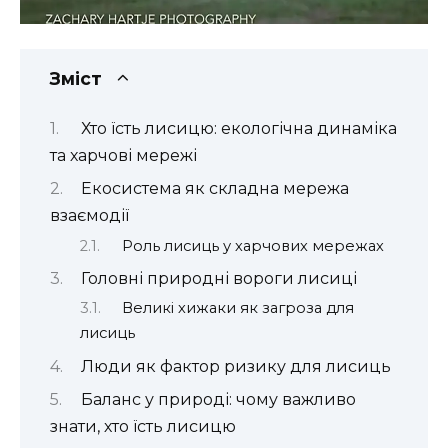
Зміст
Хто їсть лисицю: екологічна динаміка
та харчові мережі
Екосистема як складна мережа
взаємодії
Роль лисиць у харчових мережах
Головні природні вороги лисиці
Великі хижаки як загроза для
лисиць
Люди як фактор ризику для лисиць
Баланс у природі: чому важливо
знати, хто їсть лисицю