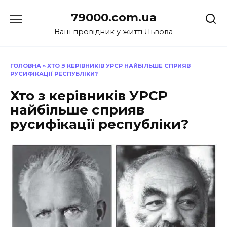
Перейти
79000.com.ua
до
вмісту
Ваш провідник у житті Львова
ГОЛОВНА
»
ХТО З КЕРІВНИКІВ УРСР НАЙБІЛЬШЕ СПРИЯВ
РУСИФІКАЦІЇ РЕСПУБЛІКИ?
Хто з керівників УРСР
найбільше сприяв
русифікації республіки?