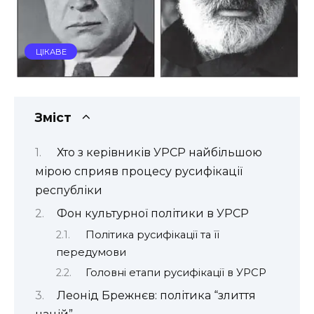
ЦІКАВЕ
Зміст
Хто з керівників УРСР найбільшою
мірою сприяв процесу русифікації
республіки
Фон культурної політики в УРСР
Політика русифікації та її
передумови
Головні етапи русифікації в УРСР
Леонід Брежнєв: політика “злиття