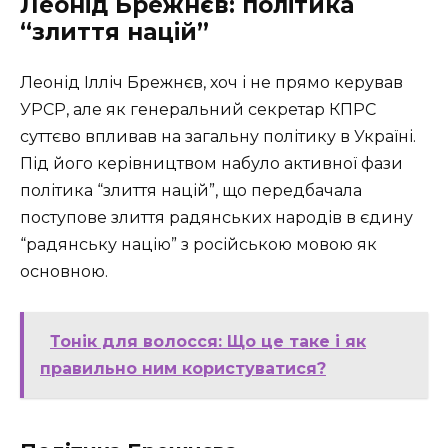
Леонід Брежнєв: політика
“злиття націй”
Леонід Ілліч Брежнєв, хоч і не прямо керував
УРСР, але як генеральний секретар КПРС
суттєво впливав на загальну політику в Україні.
Під його керівництвом набуло активної фази
політика “злиття націй”, що передбачала
поступове злиття радянських народів в єдину
“радянську націю” з російською мовою як
основною.
Тонік для волосся: Що це таке і як
правильно ним користуватися?