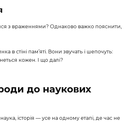
я
тися з враженнями? Однаково важко пояснити,
ка в стіні пам’яті. Вони звучать і шепочуть:
неться кожен. І що далі?
ироди до наукових
наука, історія — усе на одному етапі, де час не