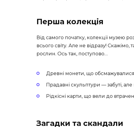
Перша колекція
Від самого початку, колекції музею р
всього світу. Але не відразу! Скажім
рослин. Ось так, поступово…
Древні монети, що обсмажувалися
Прадавні скульптури — забуті, але
Рідкісні карти, що вели до втраче
Загадки та скандали