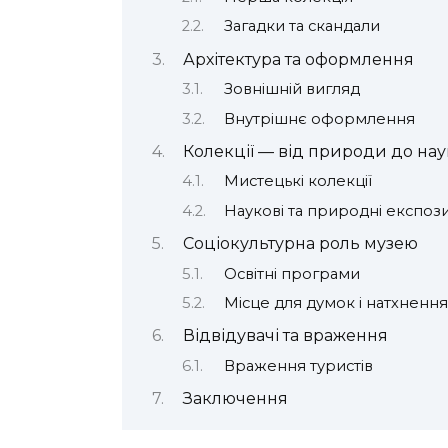
Загадки та скандали
Архітектура та оформлення
Зовнішній вигляд
Внутрішнє оформлення
Колекції — від природи до на
Мистецькі колекції
Наукові та природні експози
Соціокультурна роль музею
Освітні програми
Місце для думок і натхнення
Відвідувачі та враження
Враження туристів
Заключення