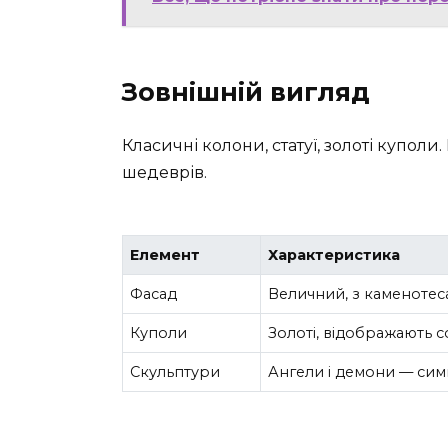
Зовнішній вигляд
Класичні колони, статуї, золоті купол
шедеврів.
Елемент
Характеристика
Фасад
Величний, з каменоте
Куполи
Золоті, відображають с
Скульптури
Ангели і демони — симв