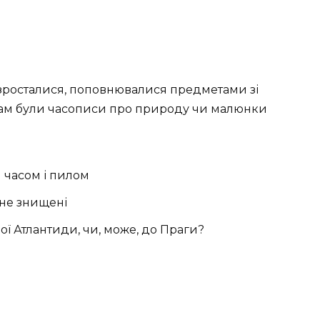
озросталися, поповнювалися предметами зі
о, там були часописи про природу чи малюнки
 часом і пилом
 не знищені
ної Атлантиди, чи, може, до Праги?