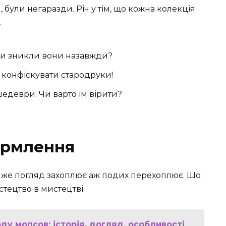
, були негаразди. Річ у тім, що кожна колекція
…
 чи зникли вони назавжди?
ла конфіскувати стародруки!
едеври. Чи варто їм вірити?
ормлення
 же погляд захоплює аж подих перехоплює. Що
стецтво в мистецтві.
ду мопсов: історія, догляд, особливості