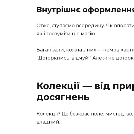
Внутрішнє оформленн
Отже, ступаємо всередину. Як впора
як і зрозуміти цю магію.
Багаті зали, кожна з них — немов картин
“Доторкнись, відчуй!” Але ж не доторк
Колекції — від пр
досягнень
Колекції? Це безкрає поле: мистецтво, 
владний…