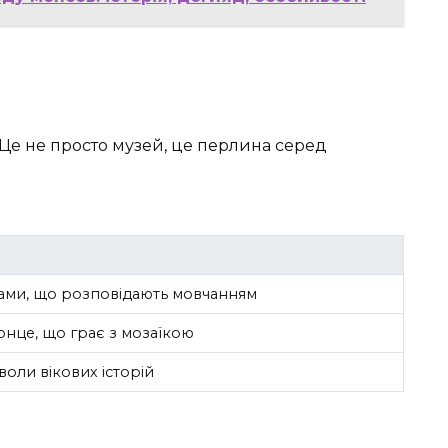
и. Це не просто музей, це перлина серед
сами, що розповідають мовчанням
онце, що грає з мозаїкою
оли вікових історій