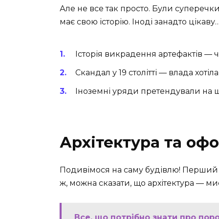
Але не все так просто. Були суперечки
має свою історію. Іноді занадто цікаву
Історія викрадення артефактів —
Скандал у 19 столітті — влада хоті
Іноземні уряди претендували на ш
Архітектура та оф
Подивімося на саму будівлю! Перший
ж, можна сказати, що архітектура — ми
Все, що потрібно знати про поро