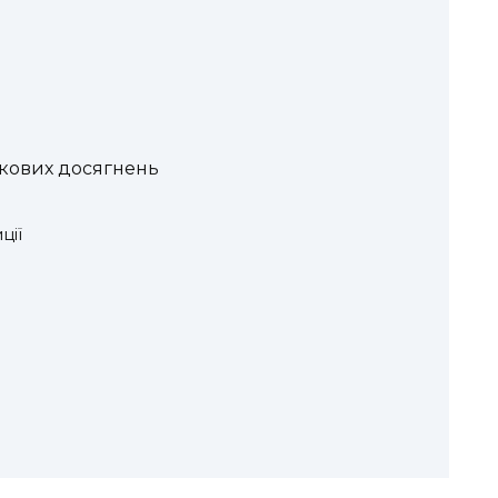
укових досягнень
ції