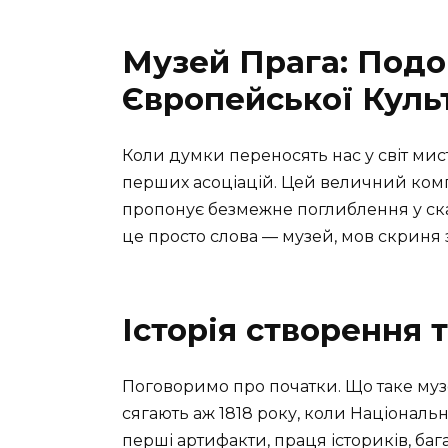
Музей Прага: Подо
Європейської Куль
Коли думки переносять нас у світ мисте
перших асоціацій. Цей величний компл
пропонує безмежне поглиблення у ск
це просто слова — музей, мов скриня 
Історія створення 
Поговоримо про початки. Що таке музей
сягають аж 1818 року, коли Національни
перші артифакти, праця істориків, баг