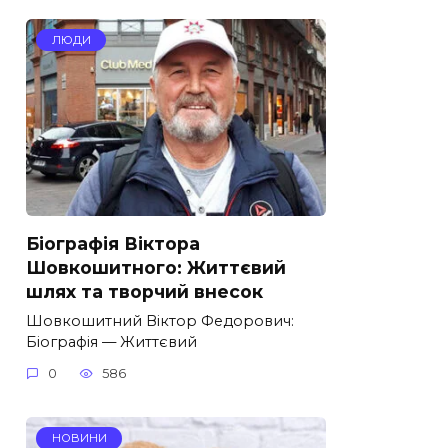
ЛЮДИ
Біографія Віктора
Шовкошитного: Життєвий
шлях та творчий внесок
Шовкошитний Віктор Федорович:
Біографія — Життєвий
0
586
НОВИНИ