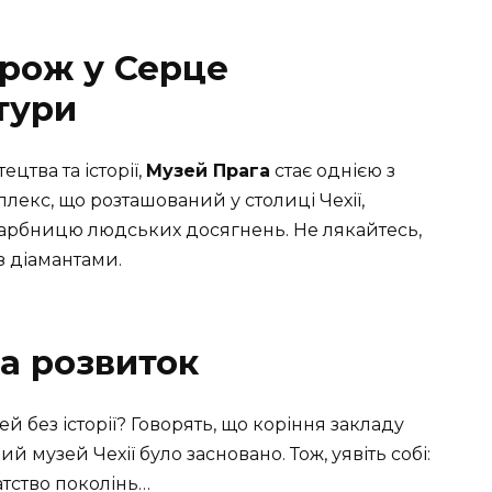
рож у Серце
тури
цтва та історії,
Музей Прага
стає однією з
екс, що розташований у столиці Чехії,
арбницю людських досягнень. Не лякайтесь,
з діамантами.
та розвиток
 без історії? Говорять, що коріння закладу
й музей Чехії було засновано. Тож, уявіть собі:
атство поколінь…