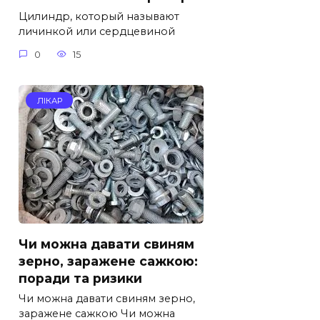
Цилиндр, который называют
личинкой или сердцевиной
0
15
ЛІКАР
Чи можна давати свиням
зерно, заражене сажкою:
поради та ризики
Чи можна давати свиням зерно,
заражене сажкою Чи можна