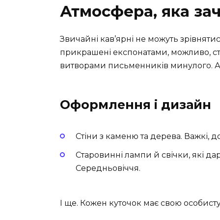
Атмосфера, яка за
Звичайні кав’ярні не можуть зрівнятися
прикрашені експонатами, можливо, ст
витворами письменників минулого. А д
Оформлення і дизайн
Стіни з каменю та дерева. Важкі, д
Старовинні лампи й свічки, які да
Середньовіччя.
І ще. Кожен куточок має свою особисту 