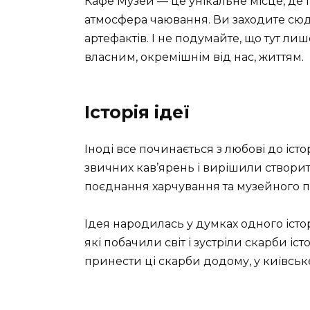
Кафе Музей — це унікальне місце, де п
атмосфера чаювання. Ви заходите сюди
артефактів. І не подумайте, що тут лиш
власним, окремішнім від нас, життям.
Історія ідеї
Іноді все починається з любові до іст
звичних кав’ярень і вирішили створи
поєднання харчування та музейного пр
Ідея народилась у думках одного істо
які побачили світ і зустріли скарби іст
принести ці скарби додому, у київськ