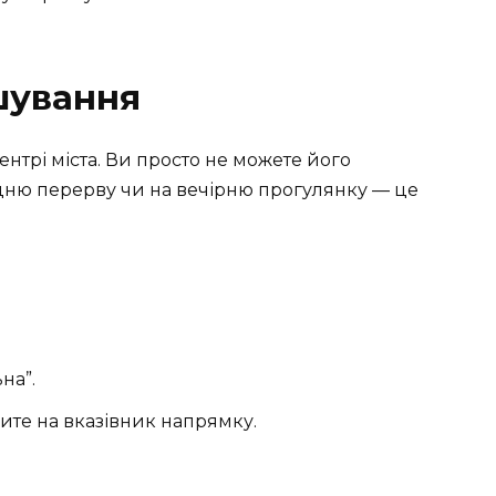
шування
нтрі міста. Ви просто не можете його
бідню перерву чи на вечірню прогулянку — це
на”.
пите на вказівник напрямку.