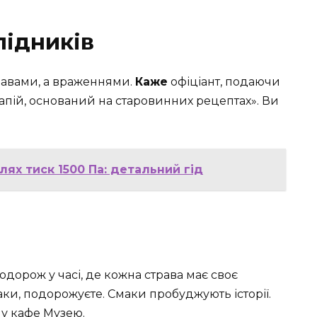
лідників
травами, а враженнями.
Каже
офіціант, подаючи
апій, оснований на старовинних рецептах». Ви
лях тиск 1500 Па: детальний гід
одорож у часі, де кожна страва має своє
таки, подорожуєте. Смаки пробуджують історії.
му кафе Музею.