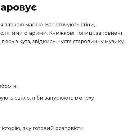
чаровує
 з такою магією. Вас оточують стіни,
оліттями старими. Книжкові полиці, заповнені
есь з кута, звідкись, чуєте старовинну музику.
обротні.
рують світло, ніби занурюють в епоху
історію, яку готовий розповісти.