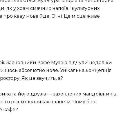
ереплітаються культура, історія та неповторна
, як у храм смачних напоїв і культурних
е про каву мова йде. О, ні. Це місце живе
орії. Засновники Кафе Музею відчули недоліки
ти щось абсолютно нове. Унікальна концепція
остору. Як це звучить, а?
рика та його друзів — захоплених мандрівників,
орії в різних куточках планети. Чому б не
е кафе?