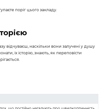
тупаєте поріг цього закладу.
сторією
зу відчуваєш, наскільки вони залучені у душу
нати, їх історію, знають, як переповісти
рігається.
епох, що постійно нагадують про швидкоплинність