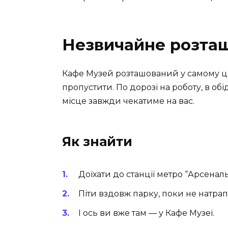
Незвичайне розта
Кафе Музей розташований у самому це
пропустити. По дорозі на роботу, в о
місце завжди чекатиме на вас.
Як знайти
Доїхати до станції метро “Арсеналь
Піти вздовж парку, поки не натра
І ось ви вже там — у Кафе Музеї.