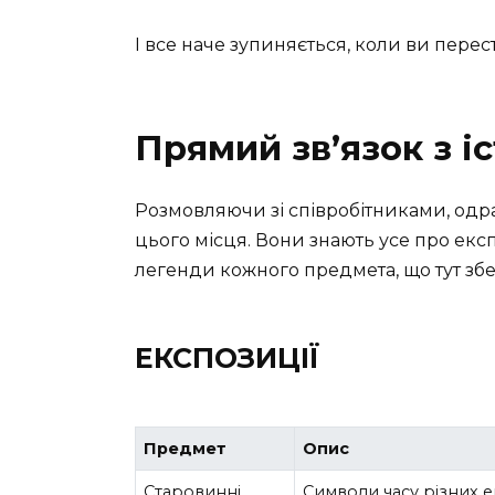
І все наче зупиняється, коли ви перес
Прямий зв’язок з і
Розмовляючи зі співробітниками, одра
цього місця. Вони знають усе про експо
легенди кожного предмета, що тут збе
ЕКСПОЗИЦІЇ
Предмет
Опис
Старовинні
Символи часу різних 