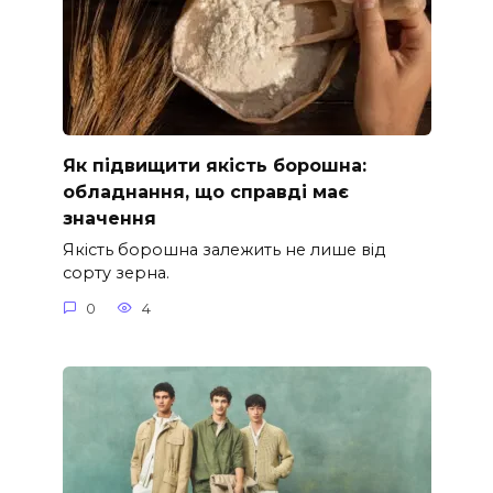
Як підвищити якість борошна:
обладнання, що справді має
значення
Якість борошна залежить не лише від
сорту зерна.
0
4