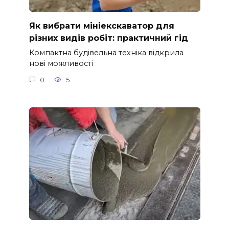
Як вибрати мініекскаватор для
різних видів робіт: практичний гід
Компактна будівельна техніка відкрила
нові можливості
0
5