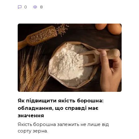
0
8
Як підвищити якість борошна:
обладнання, що справді має
значення
Якість борошна залежить не лише від
сорту зерна.