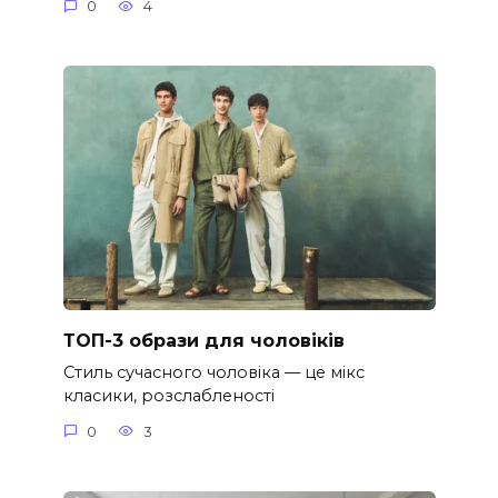
0
4
ТОП-3 образи для чоловіків
Стиль сучасного чоловіка — це мікс
класики, розслабленості
0
3