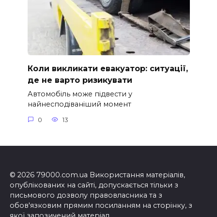
Коли викликати евакуатор: ситуації,
де не варто ризикувати
Автомобіль може підвести у
найнесподіваніший момент
0
13
© 2026 79000.com.ua Використання матеріалів,
опублікованих на сайті, допускається тільки з
письмового дозволу правовласника та з
обов'язковим прямим посиланням на сторінку, з
якої запозичений матеріал.