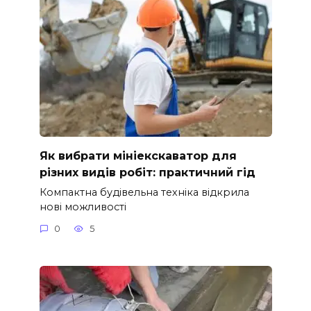
Як вибрати мініекскаватор для
різних видів робіт: практичний гід
Компактна будівельна техніка відкрила
нові можливості
0
5