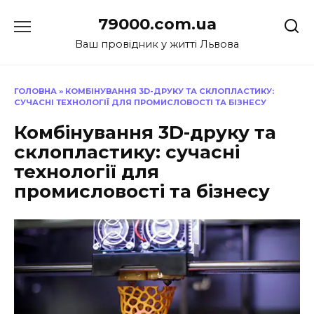
Перейти
79000.com.ua
до
вмісту
Ваш провідник у житті Львова
ГОЛОВНА
»
КОМБІНУВАННЯ 3D-ДРУКУ ТА СКЛОПЛАСТИКУ:
СУЧАСНІ ТЕХНОЛОГІЇ ДЛЯ ПРОМИСЛОВОСТІ ТА БІЗНЕСУ
Комбінування 3D-друку та
склопластику: сучасні
технології для
промисловості та бізнесу