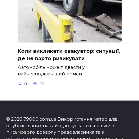
Коли викликати евакуатор: ситуації,
де не варто ризикувати
Автомобіль може підвести у
найнесподіваніший момент
0
13
© 2026 79000.com.ua Використання матеріалів,
опублікованих на сайті, допускається тільки з
письмового дозволу правовласника та з
обов'язковим прямим посиланням на сторінку, з