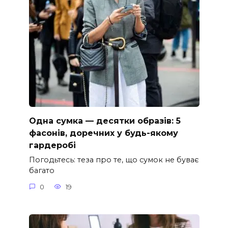
Одна сумка — десятки образів: 5
фасонів, доречних у будь-якому
гардеробі
Погодьтесь: теза про те, що сумок не буває
багато
0
19