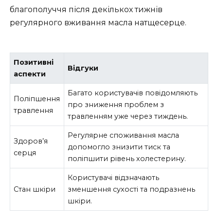
благополуччя після декількох тижнів
регулярного вживання масла натщесерце.
Позитивні
Відгуки
аспекти
Багато користувачів повідомляють
Поліпшення
про зниження проблем з
травлення
травленням уже через тиждень.
Регулярне споживання масла
Здоров’я
допомогло знизити тиск та
серця
поліпшити рівень холестерину.
Користувачі відзначають
Стан шкіри
зменшення сухості та подразнень
шкіри.