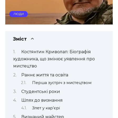
ЛЮДИ
Зміст
Костянтин Криволап: Біографія
художника, що змінює уявлення про
мистецтво
Раннє життя та освіта
Перша зустріч з мистецтвом
Студентські роки
Шлях до визнання
Злет у кар’єрі
Визнаний майстер