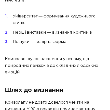
мистецтві.
Університет — формування художнього
стилю
Перші виставки — визнання критиків
Пошуки — колір та форма
Криволап шукав натхнення у всьому, від
природних пейзажів до складних людських
емоцій.
Шлях до визнання
Криволапу не довго довелося чекати на
визнання. У 90-х роках він починає активну