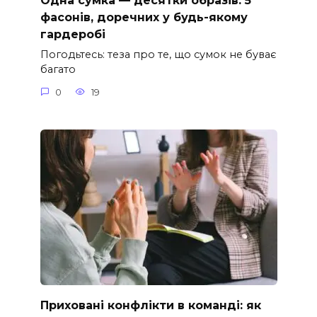
Одна сумка — десятки образів: 5
фасонів, доречних у будь-якому
гардеробі
Погодьтесь: теза про те, що сумок не буває
багато
0
19
Приховані конфлікти в команді: як