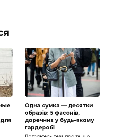
ся
ные
Одна сумка — десятки
образів: 5 фасонів,
 для
доречних у будь-якому
гардеробі
Погодьтесь: теза про те, що