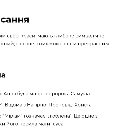
исання
крім своєї краси, мають глибоке символічне
нітний, і кожне з них може стати прекрасним
на
ії Анна була матір’ю пророка Самуїла.
 Відома з Нагірної Проповіді Христа.
“Міріам” і означає “люблена”. Це одне з
и його носила мати Ісуса.