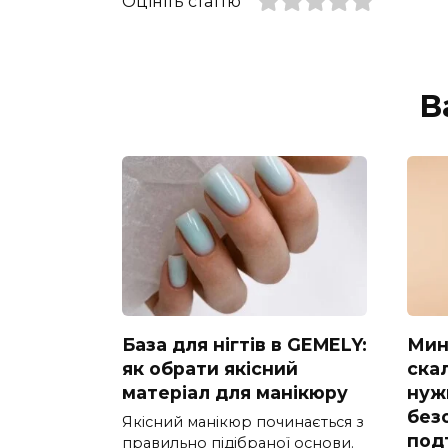
Оцініть статтю
В
База для нігтів в GEMELY:
Мин
як обрати якісний
скал
матеріал для манікюру
нуж
без
Якісний манікюр починається з
под
правильно підібраної основи.