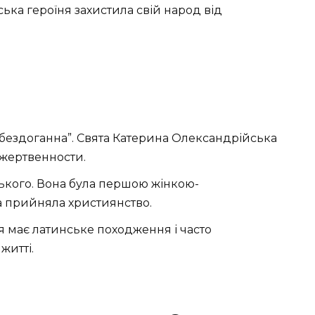
ська героїня захистила свій народ від
 бездоганна”. Свята Катерина Олександрійська
 жертвенности.
ського. Вона була першою жінкою-
ка прийняла християнство.
’я має латинське походження і часто
житті.