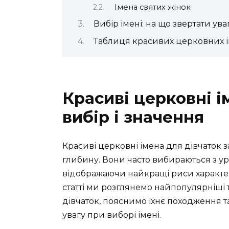
Імена святих жінок
Вибір імені: на що звертати ува
Таблиця красивих церковних і
Красиві церковні і
вибір і значення
Красиві церковні імена для дівчаток 
глибину. Вони часто вибираються з у
відображаючи найкращі риси характер
статті ми розглянемо найпопулярніші 
дівчаток, пояснимо їхнє походження т
увагу при виборі імені.