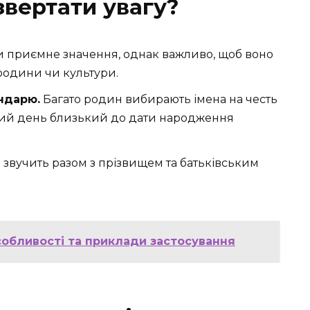
 звертати увагу?
и приємне значення, однак важливо, щоб воно
родини чи культури.
ндарю.
Багато родин вибирають імена на честь
ний день близький до дати народження
я звучить разом з прізвищем та батьківським
собливості та приклади застосування