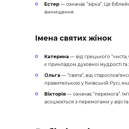
Естер
— означає “зірка”. Ця біблей
винищення.
Імена святих жінок
Катерина
— від грецького “чиста,
є прикладом духовної мудрості та
Ольга
— “свята”, від старослов’ян
правителькою у Київській Русі, я
Вікторія
— означає “перемога”. Ім
асоціюється з перемогами у вірі та 