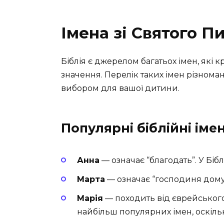
Імена зі Святого П
Біблія є джерелом багатьох імен, які 
значення. Перелік таких імен різнома
вибором для вашої дитини.
Популярні біблійні іме
Анна
— означає “благодать”. У Бібл
Марта
— означає “господиня дому”.
Марія
— походить від єврейського 
найбільш популярних імен, оскільк