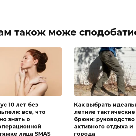
ам також може сподобати
ус 10 лет без
Как выбрать идеаль
ьпеля: все, что
летние тактические
но знать о
брюки: руководство
операционной
активного отдыха и
тяжке лица SMAS
города