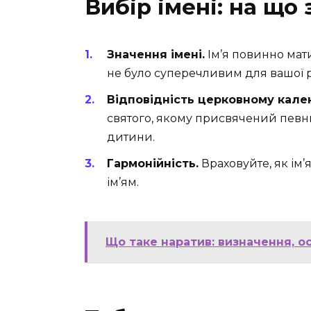
Вибір імені: на що
Значення імені.
Ім’я повинно мат
не було суперечливим для вашої 
Відповідність церковному кале
святого, якому присвячений пев
дитини.
Гармонійність.
Враховуйте, як ім’
ім’ям.
Що таке наратив: визначення, о