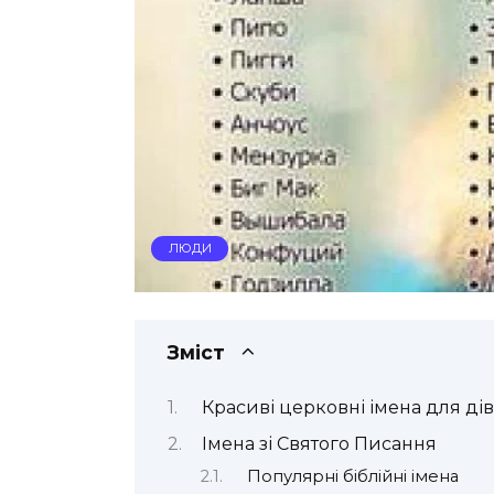
ЛЮДИ
Зміст
Красиві церковні імена для дів
Імена зі Святого Писання
Популярні біблійні імена