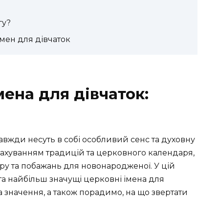
гу?
мен для дівчаток
мена для дівчаток:
завжди несуть в собі особливий сенс та духовну
рахуванням традицій та церковного календаря,
у та побажань для новонародженої. У цій
та найбільш значущі церковні імена для
а значення, а також порадимо, на що звертати