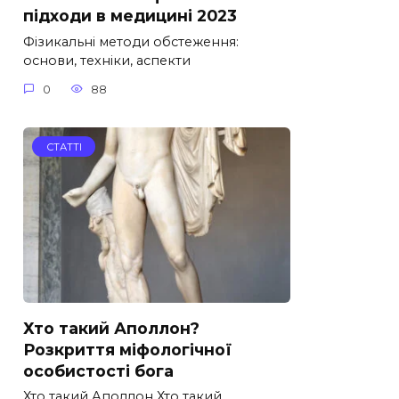
підходи в медицині 2023
Фізикальні методи обстеження:
основи, техніки, аспекти
0
88
СТАТТІ
Хто такий Аполлон?
Розкриття міфологічної
особистості бога
Хто такий Аполлон Хто такий