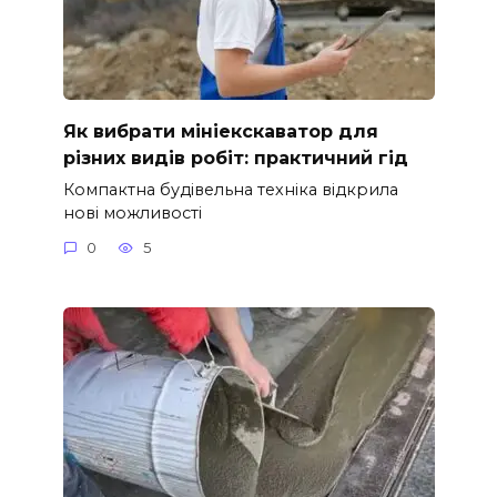
Як вибрати мініекскаватор для
різних видів робіт: практичний гід
Компактна будівельна техніка відкрила
нові можливості
0
5