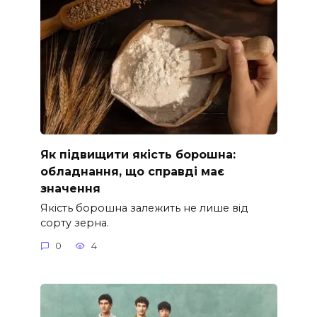
Як підвищити якість борошна:
обладнання, що справді має
значення
Якість борошна залежить не лише від
сорту зерна.
0
4